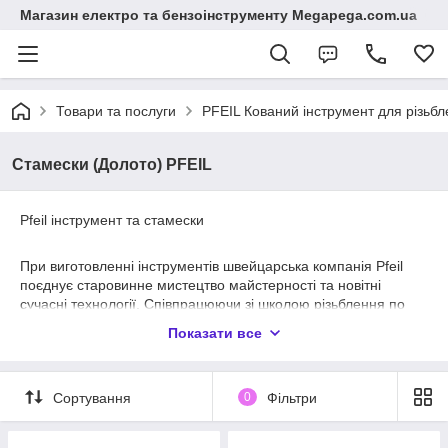
Магазин електро та бензоінструменту Megapega.com.ua
Товари та послуги
PFEIL Кований інструмент для різь
Стамески (Долото) PFEIL
Pfeil інструмент та стамески
При виготовленні інструментів швейцарська компанія Pfeil
поєднує старовинне мистецтво майстерності та новітні
сучасні технології. Співпрацюючи зі школою різьблення по
дереву Brienz та з професійними різьбярами всього світу,
Показати все
Pfeil постійно розширює асортимент своїх інструментів. Всі
інструменти виготовляються на власній фабриці Pfeil.
Компанія виступає проти забруднення навколишнього
Сортування
0
Фільтри
середовища та береже такі важливі ресурси, як вода, повітря
та енергія, використовуючи їх якомога ефективніше. Завдяки
своїм принципам, Pfeil є і залишатиметься одним із провідних