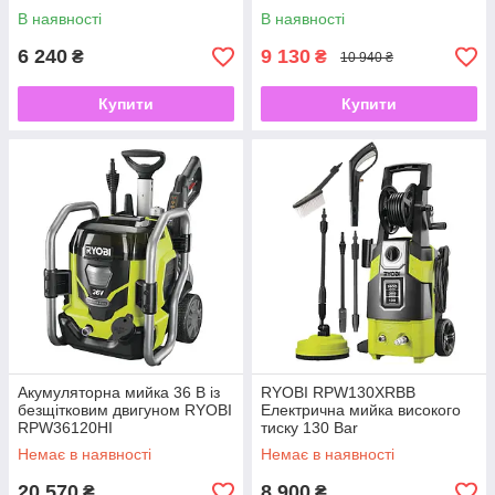
В наявності
В наявності
6 240
9 130
₴
₴
10 940 ₴
Купити
Купити
Акумуляторна мийка 36 В із
RYOBI RPW130XRBB
безщітковим двигуном RYOBI
Електрична мийка високого
RPW36120HI
тиску 130 Bar
Немає в наявності
Немає в наявності
20 570
8 900
₴
₴