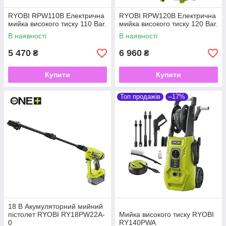
RYOBI RPW110B Електрична
RYOBI RPW120B Електрична
мийка високого тиску 110 Bar.
мийка високого тиску 120 Bar.
В наявності
В наявності
5 470
6 960
₴
₴
Купити
Купити
Топ продажів
–17%
18 В Акумуляторний мийний
пістолет RYOBI RY18PW22A-
Мийка високого тиску RYOBI
0
RY140PWA