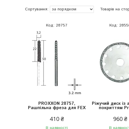
28757
2855
PROXXON 28757,
Ріжучий диск із
Рашпільна фреза для FEX
покриттям Pr
410 ₴
960 ₴
В наявності
В наявнос