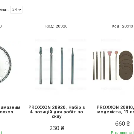
8
28920
28910
 алмазним
PROXXON 28920, Набір з
PROXXON 28910,
oxxon
4 позицій для робіт по
моделіста, 13 п
склу
660 ₴
230 ₴
ті
В наявності