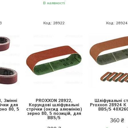
В наявності
3
28922
28924
 Змінні
PROXXON 28922,
Шліфувальні ст
ічки для
Корундові шліфувальні
Proxxon 28924 К 
рно 80, 5
стрічки (оксид алюмінію)
BBS/S 40X26
зерно 80, 5 позицій, для
BBS/S
360 ₴