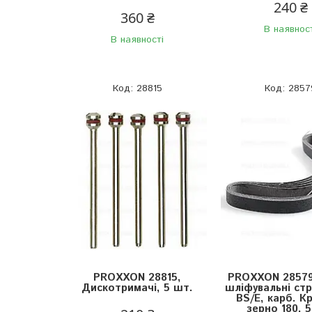
240 ₴
360 ₴
В наявнос
В наявності
28815
2857
PROXXON 28815,
PROXXON 28579,
Дискотримачі, 5 шт.
шліфувальні стр
BS/E, карб. К
зерно 180, 