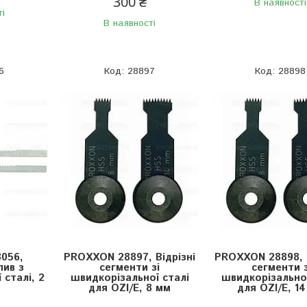
300 ₴
В наявності
ті
В наявності
6
28897
28898
056,
PROXXON 28897, Відрізні
PROXXON 28898, В
ив з
сегменти зі
сегменти 
 сталі, 2
швидкорізальної сталі
швидкорізальної
для OZI/E, 8 мм
для OZI/E, 1