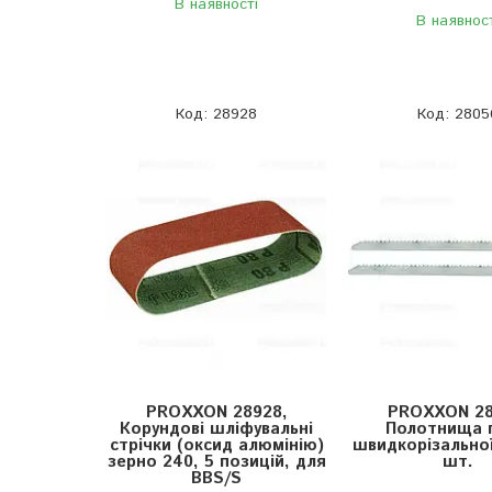
В наявності
В наявнос
28928
2805
PROXXON 28928,
PROXXON 28
Корундові шліфувальні
Полотнища п
стрічки (оксид алюмінію)
швидкорізальної
зерно 240, 5 позицій, для
шт.
BBS/S