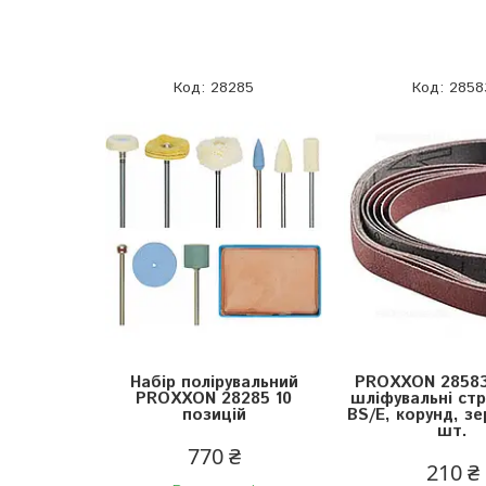
28285
2858
Набір полірувальний
PROXXON 28583,
PROXXON 28285 10
шліфувальні стр
позицій
BS/E, корунд, зе
шт.
770 ₴
210 ₴