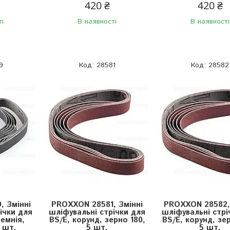
420 ₴
420 ₴
ті
В наявності
В наявності
9
28581
28582
 Змінні
PROXXON 28581, Змінні
PROXXON 28582, 
ічки для
шліфувальні стрічки для
шліфувальні стрі
ремнія,
BS/E, корунд, зерно 180,
BS/E, корунд, зер
5 шт.
5 шт.
5 шт.