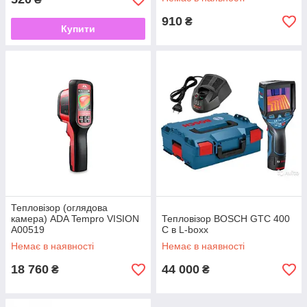
910
₴
Купити
Тепловізор (оглядова
камера) ADA Tempro VISION
Тепловізор BOSCH GTC 400
А00519
C в L-boxx
Немає в наявності
Немає в наявності
18 760
44 000
₴
₴