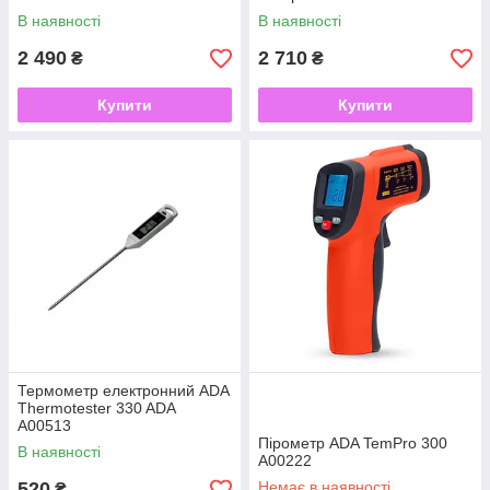
В наявності
В наявності
2 490
2 710
₴
₴
Купити
Купити
Термометр електронний ADA
Thermotester 330 ADA
А00513
Пірометр ADA TemPro 300
В наявності
А00222
520
Немає в наявності
₴