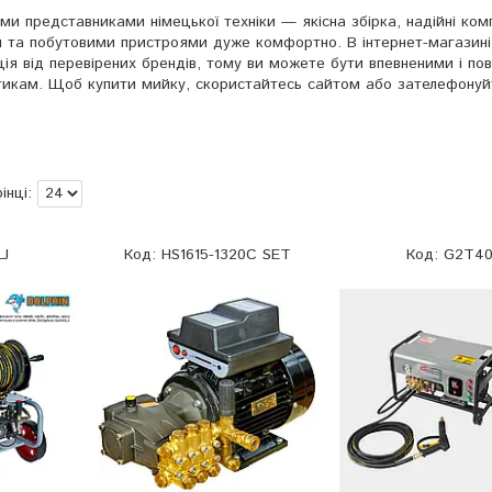
и представниками німецької техніки — якісна збірка, надійні ком
 та побутовими пристроями дуже комфортно. В інтернет-магазині
я від перевірених брендів, тому ви можете бути впевненими і пов
стикам. Щоб купити мийку, скористайтесь сайтом або зателефонуй
LJ
HS1615-1320C SET
G2T4