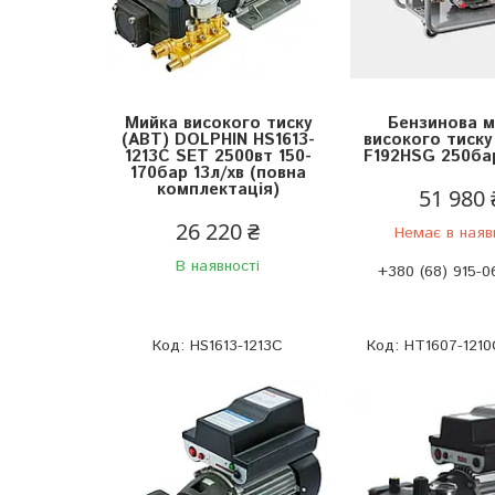
Мийка високого тиску
Бензинова м
(АВТ) DOLPHIN HS1613-
високого тиску
1213C SET 2500вт 150-
F192HSG 250бар
170бар 13л/хв (повна
комплектація)
51 980 
26 220 ₴
Немає в наяв
В наявності
+380 (68) 915-0
HS1613-1213C
HT1607-121