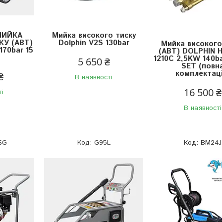
МИЙКА
Мийка високого тиску
У (АВТ)
Dolphin V2S 130bar
Мийка високого
170bar 15
(АВТ) DOLPHIN H
1210C 2,5KW 140ba
5 650 ₴
SET (повн
комплектаці
₴
В наявності
16 500 ₴
ті
В наявності
SG
G95L
BM24J