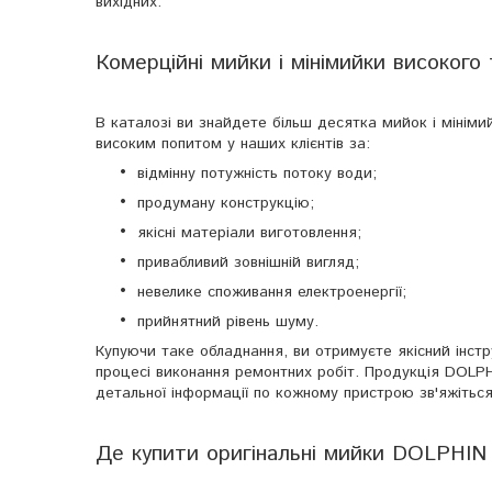
вихідних.
Комерційні мийки і мінімийки високого 
В каталозі ви знайдете більш десятка мийок і мініми
високим попитом у наших клієнтів за:
відмінну потужність потоку води;
продуману конструкцію;
якісні матеріали виготовлення;
привабливий зовнішній вигляд;
невелике споживання електроенергії;
прийнятний рівень шуму.
Купуючи таке обладнання, ви отримуєте якісний інстр
процесі виконання ремонтних робіт. Продукція DOLPH
детальної інформації по кожному пристрою зв'яжітьс
Де купити оригінальні мийки DOLPHIN