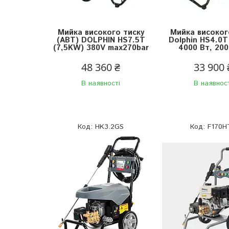
Мийка високого тиску
Мийка високог
(АВТ) DOLPHIN HS7.5T
Dolphin HS4.0T
(7,5KW) 380V max270bar
4000 Вт, 200
48 360 ₴
33 900 
В наявності
В наявнос
HK3.2GS
F170H