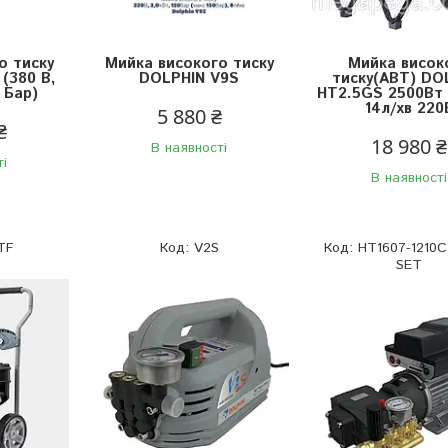
о тиску
Мийка високого тиску
Мийка висок
 (380 В,
DOLPHIN V9S
тиску(АВТ) DO
 Бар)
HT2.5GS 2500Вт
14л/хв 220
5 880 ₴
₴
18 980 ₴
В наявності
ті
В наявності
TF
V2S
HT1607-1210
SET