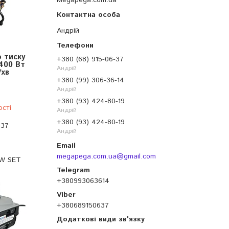
Megapega.com.ua
Андрій
 тиску
+380 (68) 915-06-37
400 Вт
Андрій
/хв
+380 (99) 306-36-14
Андрій
+380 (93) 424-80-19
ості
Андрій
+380 (93) 424-80-19
-37
Андрій
megapega.com.ua@gmail.com
KW SET
+380993063614
+380689150637