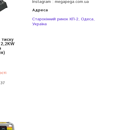
Instagram
megapega.com.ua
Старокінний ринок КП-2, Одеса,
Україна
 тиску
 2,2KW
а
я)
ості
-37