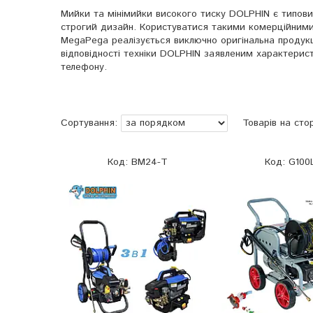
Мийки та мінімийки високого тиску DOLPHIN є типовим
строгий дизайн. Користуватися такими комерційними
MegaPega реалізується виключно оригінальна продукці
відповідності техніки DOLPHIN заявленим характери
телефону.
BM24-T
G100