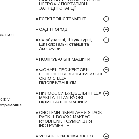
LIFEPO4 / ПОРТАТИВНІ
ЗАРЯДНІ СТАНЦІЇ
ЕЛЕКТРОІНСТРУМЕНТ
САД І ГОРОД
туються
Фарбувальні, Штукатурні,
Шпаклювальні станції та
Аксесуари.
ПОЛІРУВАЛЬНІ МАШИНИ
ФОНАРІ. ПРОЖЕКТОРИ.
ОСВІТЛЕННЯ.ЗБІЛЬШУВАЛЬНЕ
СКЛО З LED-
ПІДСВІЧУВАННЯМ
ПИЛОСОСИ БУДІВЕЛЬНІ FLEX
MAKITA TITAN RYOBI
кож у
ПІДМЕТАЛЬНІ МАШИНИ
 отримання
СИСТЕМИ ЗБЕРІГАННЯ STACK
PACK. L-BOXX®.MAKPAC
RYOBI LINK і СУМКИ ДЛЯ
ІНСТРУМЕНТУ
УСТАНОВКИ АЛМАЗНОГО