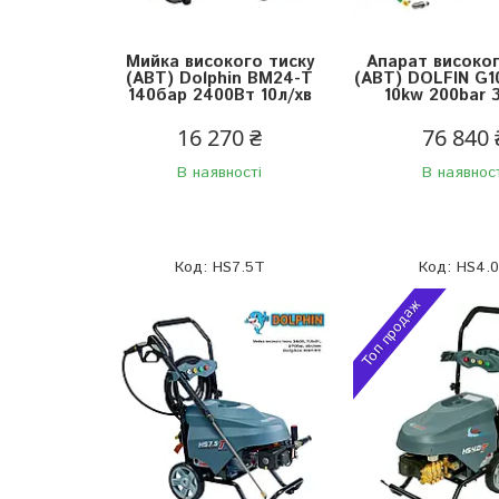
Мийка високого тиску
Апарат високог
(АВТ) Dolphin BM24-T
(АВТ) DOLFIN G1
140бар 2400Вт 10л/хв
10kw 200bar 
16 270 ₴
76 840 
В наявності
В наявнос
HS7.5T
HS4.
Топ продаж