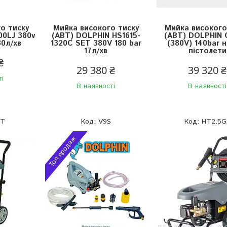
о тиску
Мийка високого тиску
Мийка високого
00LJ 380v
(АВТ) DOLPHIN HS1615-
(АВТ) DOLPHIN
30л/хв
1320C SET 380V 180 bar
(380V) 140bar 
17л/хв
пістолети
₴
29 380 ₴
39 320 ₴
ті
В наявності
В наявності
0T
V9S
HT2.5G
Топ продаж