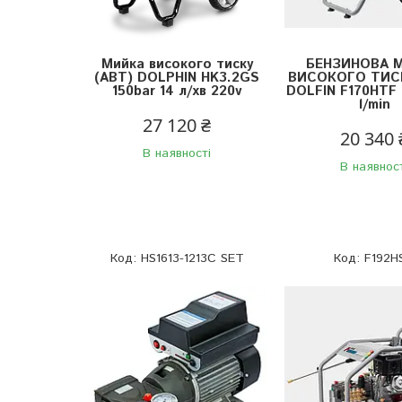
Мийка високого тиску
БЕНЗИНОВА 
(АВТ) DOLPHIN HK3.2GS
ВИСОКОГО ТИСК
150bar 14 л/хв 220v
DOLFIN F170HTF 
l/min
27 120 ₴
20 340 
В наявності
В наявнос
HS1613-1213C SET
F192H