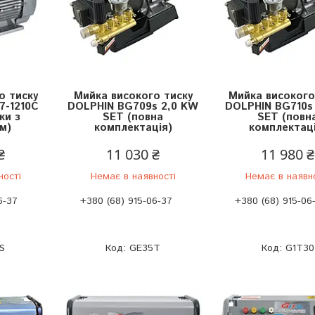
о тиску
Мийка високого тиску
Мийка високого
7-1210C
DOLPHIN BG709s 2,0 KW
DOLPHIN BG710s
ки з
SET (повна
SET (повн
м)
комплектація)
комплектаці
₴
11 030 ₴
11 980 ₴
ності
Немає в наявності
Немає в наявн
6-37
+380 (68) 915-06-37
+380 (68) 915-06
S
GE35T
G1T30