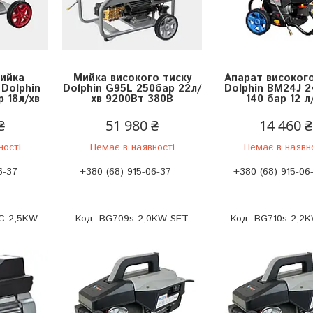
ийка
Мийка високого тиску
Апарат високого
 Dolphin
Dolphin G95L 250бар 22л/
Dolphin BM24J 2
 18л/хв
хв 9200Вт 380В
140 бар 12 л
₴
51 980 ₴
14 460 ₴
ності
Немає в наявності
Немає в наявн
6-37
+380 (68) 915-06-37
+380 (68) 915-06
0C 2,5KW
BG709s 2,0KW SET
BG710s 2,2