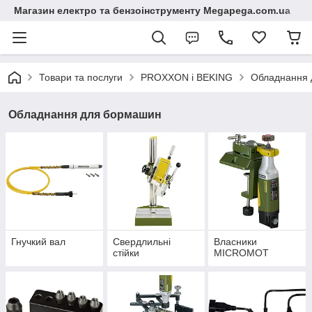
Магазин електро та бензоінструменту Megapega.com.ua
Товари та послуги
PROXXON і BEKING
Обладнання 
Обладнання для бормашин
Гнучкий вал
Свердлильні
Власники
стійки
MICROMOT