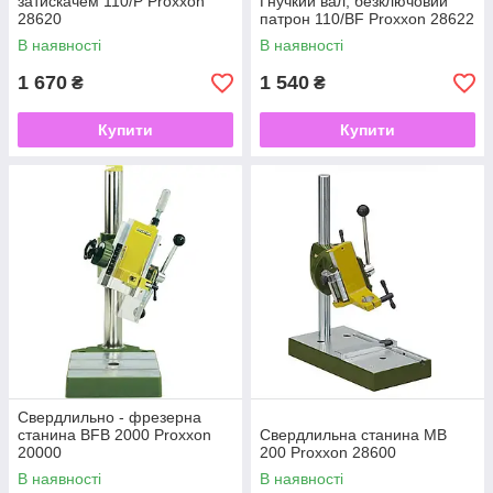
затискачем 110/Р Proxxon
Гнучкий вал, безключовий
28620
патрон 110/BF Proxxon 28622
В наявності
В наявності
1 670
1 540
₴
₴
Купити
Купити
Свердлильно - фрезерна
станина BFB 2000 Proxxon
Свердлильна станина МВ
20000
200 Proxxon 28600
В наявності
В наявності