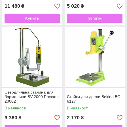
11 480
5 020
₴
₴
Купити
Купити
Свердлильна станина для
бормашини BV 2000 Proxxon
Стойки для дрели Beking BG-
20002
6127
В наявності
В наявності
9 360
2 170
₴
₴