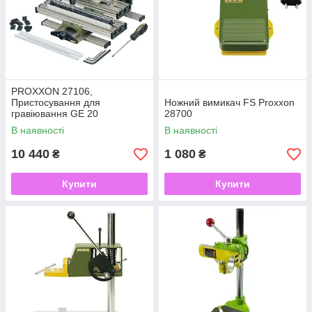
PROXXON 27106,
Пристосування для
Ножний вимикач FS Proxxon
гравіювання GE 20
28700
В наявності
В наявності
10 440
1 080
₴
₴
Купити
Купити