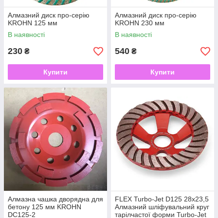
Алмазний диск про-серію
Алмазний диск про-серію
KROHN 125 мм
KROHN 230 мм
В наявності
В наявності
230
540
₴
₴
Купити
Купити
Алмазна чашка дворядна для
FLEX Turbo-Jet D125 28x23,5
бетону 125 мм KROHN
Алмазний шліфувальний круг
DC125-2
тарілчастої форми Turbo-Jet