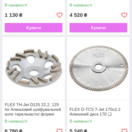
В наявності
В наявності
1 130
4 520
₴
₴
Купити
Купити
FLEX TH-Jet D125 22,2, 125
he Алмазовий шліфувальний
FLEX D-TCS T-Jet 170x2,2
коло тарельчастої форми
Алмазний диск 170 ❑
Thermo-Jet
В наявності
В наявності
6 780
5 240
₴
₴