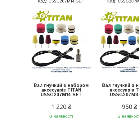
USSG207M14 SET
USSG207M
Вал гнучкий з набором
Вал гнучкий з 
аксесуарів TITAN
аксесуарів 
USSG207M14 SET
USSG207M8
1 220 ₴
950 ₴
В наявності
В наявнос