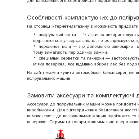
для навколишнього середовища і відрізняються підв
Особливості комплектуючих до поліру
На сторінці інтернет-магазину є можливість придбати
полірувальні пасти — їх активно використовуют
відрізняються універсальністю, не розприскуються;
поролонові кола — з їх допомогою рівномірно і
тому вимагають періодичної заміни;
спеціальні серветки та ганчірки — застосовую
м'яка поверхня, яка відмінно вбирає лак без подр
На сайті можна купити автомобільні блиск-спреї, які 
полірувальних машин.
Замовити аксесуари та комплектуючі 
Аксесуари до полірувальних машин можна придбати н
виробниками. Для підтвердження бездоганної якості і
комплектуючі до полірувальних машин відрізняються 
поверхню. Отримати товари максимально оперативно 