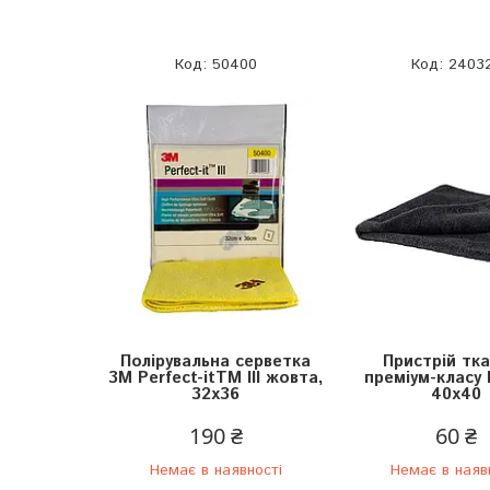
50400
2403
Полірувальна серветка
Пристрій тк
3M Perfect-itTM III жовта,
преміум-класу 
32х36
40х40
190 ₴
60 ₴
Немає в наявності
Немає в наяв