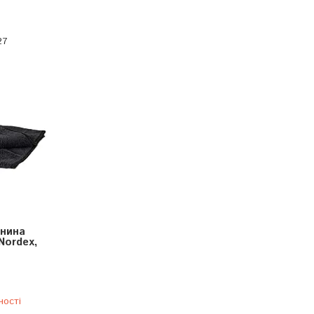
27
анина
Nordex,
ності