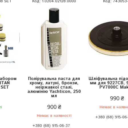
8 SET
1.0204.02128.0000
743053
набором
Полірувальна паста для
Шліфувальна підо
TITAN
хрому, латуні, бронзи,
мм для 9227CB, 
 SET
неіржавкої сталі,
PV7000C Mak
алюмінію Yachticon, 250
мл
990 ₴
900 ₴
ті
Немає в наявн
Немає в наявності
+380 (68) 915-06
+380 (68) 915-06-37