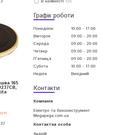
-3
В наявності
120
Графік роботи
Понеділок
10:00
17:00
Вівторок
09:00
20:00
Середа
09:00
20:00
Четвер
09:00
20:00
Пʼятниця
09:00
20:00
Субота
10:00
17:00
Неділя
Вихідний
шва 165
Контакти
9237CB,
ita
Електро та бензоінструмент
ості
Megapega.com.ua
-37
Андрій