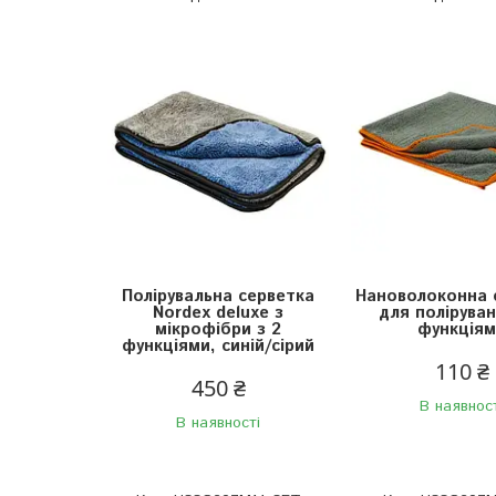
Полірувальна серветка
Нановолоконна 
Nordex deluxe з
для поліруван
мікрофібри з 2
функція
функціями, синій/сірий
110 ₴
450 ₴
В наявнос
В наявності