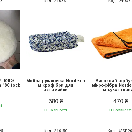
03
240351
24007
3 100%
Мийна рукавичка Nordex з
Високоабсорбу
 180 lock
мікрофібри для
мікрофібра Norde
автомийки
із сухої ткан
680 ₴
470 ₴
ті
В наявності
В наявності
26
240150
USSP20