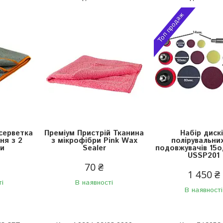
Топ продаж
серветка
Преміум Пристрій Тканина
Набір диск
ня з 2
з мікрофібри Pink Wax
полірувальни
ми
Sealer
подовжувачів 15о
USSP201
70 ₴
1 450 ₴
ті
В наявності
В наявності