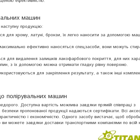
ищеною ефективністю.
вальних машин
 наступну продукцію:
ься для хрому, латуні, бронзи, їх легко наносити за допомогою ма
 максимально ефективно наносяться спецзасоби, вони можуть стир
ться для видалення залишків лакофарбового покриття, для них хар
япин, з їх допомогою можна отримати гладку рівну поверхню.
використовуються для закріплення результату, а також інші компле
до полірувальних машин
едорого. Доступна вартість можлива завдяки прямій співпраці з
 безпеки пропонованої продукції надаються сертифікати. Всі аксе
практичністю і економічністю. Одного засобу вистачає, щоб оброб
ви можете завдяки доставки транспортними компаніями по всій кр