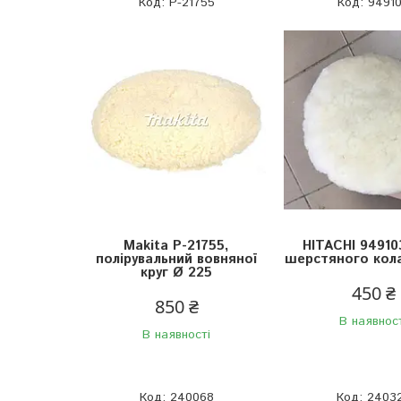
P-21755
9491
Makita P-21755,
HITACHI 94910
полірувальний вовняної
шерстяного кола
круг Ø 225
450 ₴
850 ₴
В наявнос
В наявності
240068
2403