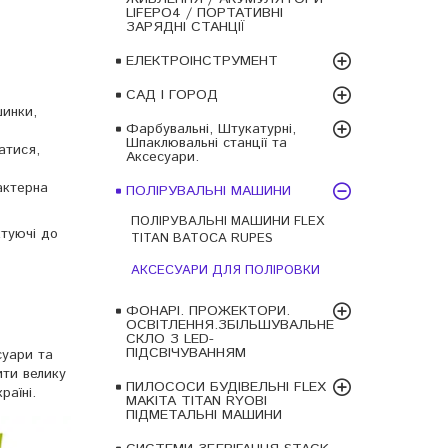
LIFEPO4 / ПОРТАТИВНІ
ЗАРЯДНІ СТАНЦІЇ
ЕЛЕКТРОІНСТРУМЕНТ
САД І ГОРОД
шинки,
Фарбувальні, Штукатурні,
Шпаклювальні станції та
атися,
Аксесуари.
актерна
ПОЛІРУВАЛЬНІ МАШИНИ
ПОЛІРУВАЛЬНІ МАШИНИ FLEX
ктуючі до
TITAN BATOCA RUPES
АКСЕСУАРИ ДЛЯ ПОЛІРОВКИ
ФОНАРІ. ПРОЖЕКТОРИ.
ОСВІТЛЕННЯ.ЗБІЛЬШУВАЛЬНЕ
СКЛО З LED-
ПІДСВІЧУВАННЯМ
суари та
ити велику
ПИЛОСОСИ БУДІВЕЛЬНІ FLEX
аїні.
MAKITA TITAN RYOBI
ПІДМЕТАЛЬНІ МАШИНИ