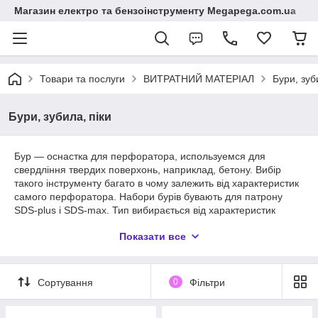
Магазин електро та бензоінструменту Megapega.com.ua
Товари та послуги
ВИТРАТНИЙ МАТЕРІАЛ
Бури, зуб
Бури, зубила, піки
Бур — оснастка для перфоратора, используемся для
свердління твердих поверхонь, наприклад, бетону. Вибір
такого інструменту багато в чому залежить від характеристик
самого перфоратора. Набори бурів бувають для патрону
SDS-plus і SDS-max. Тип вибирається від характеристик
перфоратора. Ми пропонуємо купити набори бурів для
Показати все
перфоратора таких відомих виробників як Blaucraft
(Німеччина), Hitachi (Німеччина), Makita (Китай), Ryobi
(Японія).
Сортування
0
Фільтри
Особливості наборів бурів для