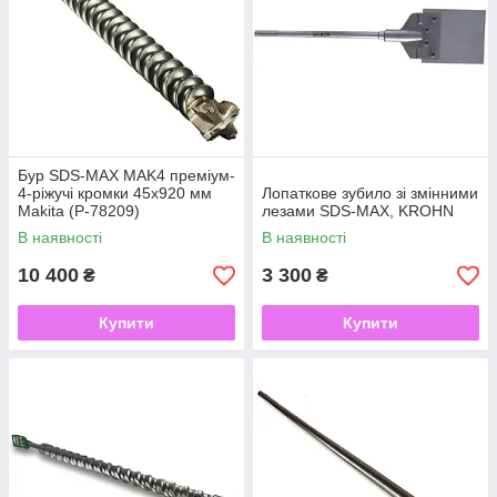
Бур SDS-MAX MAK4 преміум-
4-ріжучі кромки 45x920 мм
Лопаткове зубило зі змінними
Makita (P-78209)
лезами SDS-MAX, KROHN
В наявності
В наявності
10 400
3 300
₴
₴
Купити
Купити