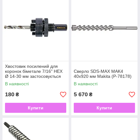
Хвостовик посилений для
коронок біметале 7/16" HEX
Сверло SDS-MAX MAK4
Ø 14-30 мм застосовується
40x920 мм Makita (P-78178)
спільно з біметалевими к,
В наявності
В наявності
KROHN
180
5 670
₴
₴
Купити
Купити