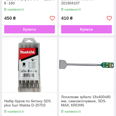
8 -160
201904107
В наявності
В наявності
450
410
₴
₴
Купити
Купити
Лопаткове зубило 18x400x80
Набір буров по бетону SDS
мм, самозаточуване, SDS-
plus 5шт Makita D-20703
MAX, KROHN
В наявності
В наявності