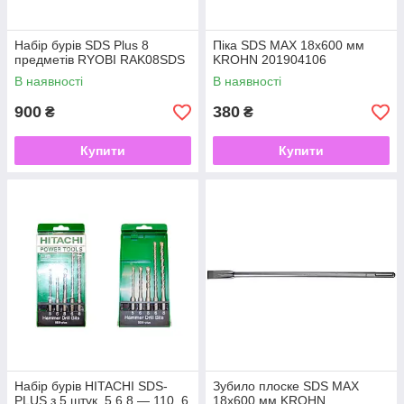
Набір бурів SDS Plus 8
Піка SDS MAX 18x600 мм
предметів RYOBI RAK08SDS
KROHN 201904106
В наявності
В наявності
900
380
₴
₴
Купити
Купити
Набір бурів HITACHI SDS-
Зубило плоске SDS MAX
PLUS з 5 штук, 5 6 8 — 110, 6
18х600 мм KROHN