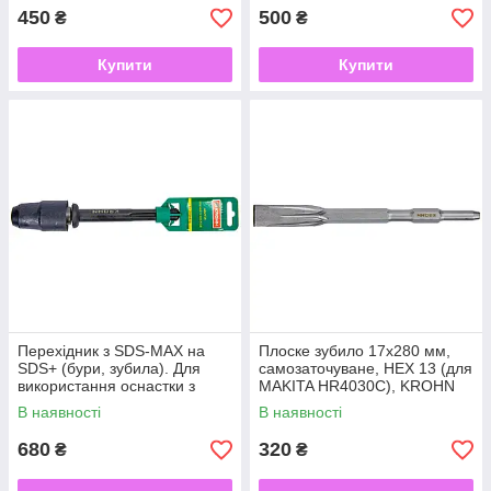
450
500
₴
₴
Купити
Купити
Перехідник з SDS-MAX на
Плоске зубило 17x280 мм,
SDS+ (бури, зубила). Для
самозаточуване, HEX 13 (для
використання оснастки з
MAKITA HR4030C), KROHN
хвостовиком SDS-Plus з
В наявності
В наявності
перфор, KROHN
680
320
₴
₴