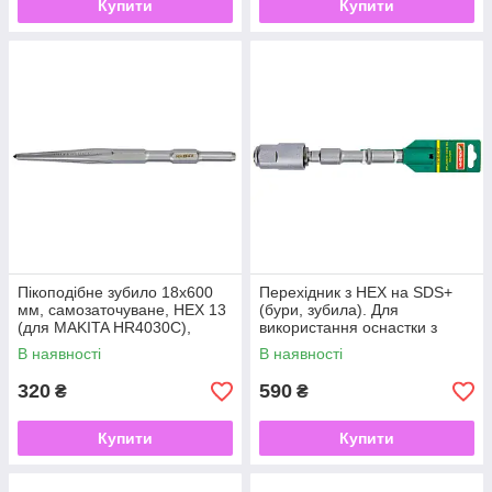
Купити
Купити
Пікоподібне зубило 18x600
Перехідник з HEX на SDS+
мм, самозаточуване, HEX 13
(бури, зубила). Для
(для MAKITA HR4030C),
використання оснастки з
KROHN
хвостовиком SDS-Plus з
В наявності
В наявності
перфоратором, KROHN
320
590
₴
₴
Купити
Купити