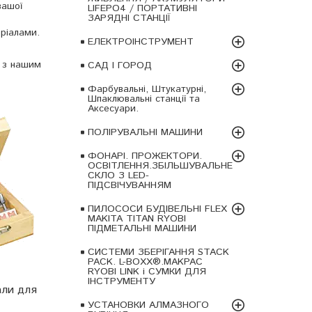
вашої
LIFEPO4 / ПОРТАТИВНІ
ЗАРЯДНІ СТАНЦІЇ
ріалами.
ЕЛЕКТРОІНСТРУМЕНТ
и з нашим
САД І ГОРОД
Фарбувальні, Штукатурні,
Шпаклювальні станції та
Аксесуари.
ПОЛІРУВАЛЬНІ МАШИНИ
ФОНАРІ. ПРОЖЕКТОРИ.
ОСВІТЛЕННЯ.ЗБІЛЬШУВАЛЬНЕ
СКЛО З LED-
ПІДСВІЧУВАННЯМ
ПИЛОСОСИ БУДІВЕЛЬНІ FLEX
MAKITA TITAN RYOBI
ПІДМЕТАЛЬНІ МАШИНИ
СИСТЕМИ ЗБЕРІГАННЯ STACK
PACK. L-BOXX®.MAKPAC
RYOBI LINK і СУМКИ ДЛЯ
ІНСТРУМЕНТУ
али для
УСТАНОВКИ АЛМАЗНОГО