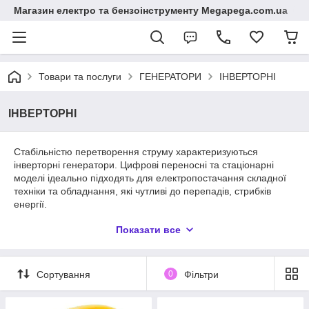
Магазин електро та бензоінструменту Megapega.com.ua
Товари та послуги
ГЕНЕРАТОРИ
ІНВЕРТОРНІ
ІНВЕРТОРНІ
Стабільністю перетворення струму характеризуються
інверторні генератори. Цифрові переносні та стаціонарні
моделі ідеально підходять для електропостачання складної
техніки та обладнання, які чутливі до перепадів, стрибків
енергії.
В асортименті інтернет-магазину представлений великий
Показати все
вибір моделей, переважно бензинових, купити які можна за
вельми помірною вартістю. Обладнання має найширшу
сферу застосування, є придатним для використання в побуті,
Сортування
0
Фільтри
у промисловості, у школах, медустановах.