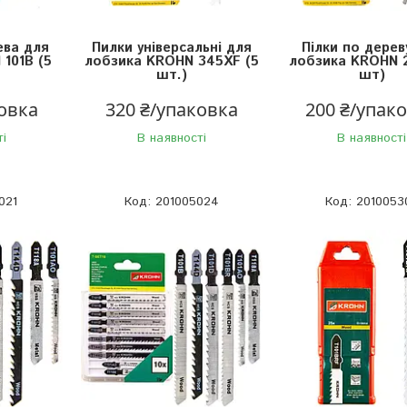
ева для
Пилки універсальні для
Пілки по дерев
101B (5
лобзика KROHN 345XF (5
лобзика KROHN 
шт.)
шт)
ковка
320 ₴/упаковка
200 ₴/упак
ті
В наявності
В наявності
021
201005024
2010053