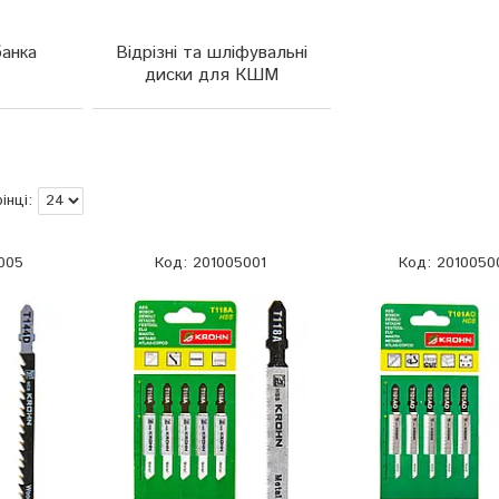
банка
Відрізні та шліфувальні
диски для КШМ
005
201005001
2010050