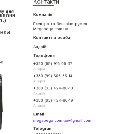
Контакти
лу для
 KROHN
т.)
Електро та бензоінструмент
Megapega.com.ua
овка
Андрій
50
+380 (68) 915-06-37
Андрій
+380 (99) 306-36-14
Андрій
+380 (93) 424-80-19
Андрій
+380 (93) 424-80-19
Андрій
megapega.com.ua@gmail.com