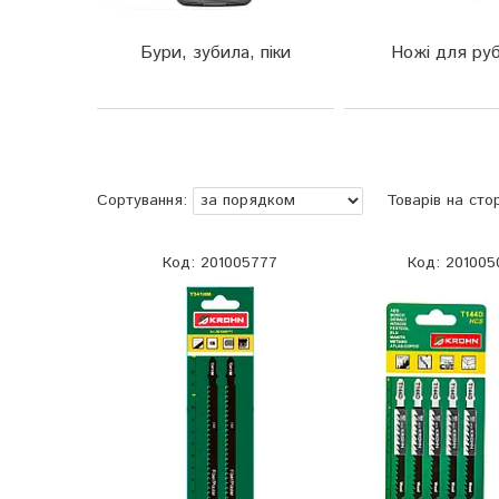
Бури, зубила, піки
Ножі для ру
201005777
201005