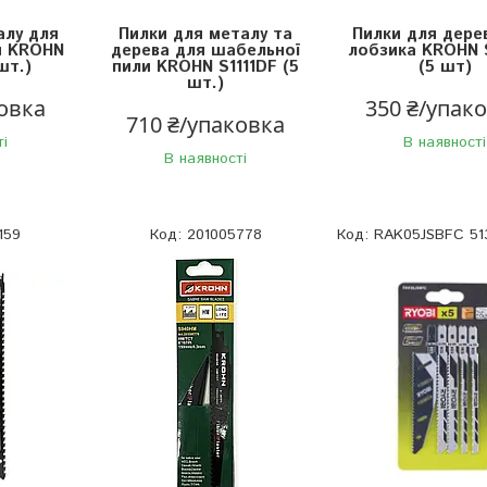
алу для
Пилки для металу та
Пилки для дере
и KROHN
дерева для шабельної
лобзика KROHN 
шт.)
пили KROHN S1111DF (5
(5 шт)
шт.)
ковка
350 ₴/упак
710 ₴/упаковка
ті
В наявності
В наявності
159
201005778
RAK05JSBFC 51