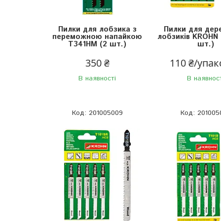
Пилки для лобзика з
Пилки для дер
переможною напайкою
лобзиків KROHN 
T341HM (2 шт.)
шт.)
350 ₴
110 ₴/упа
В наявності
В наявнос
201005009
201005