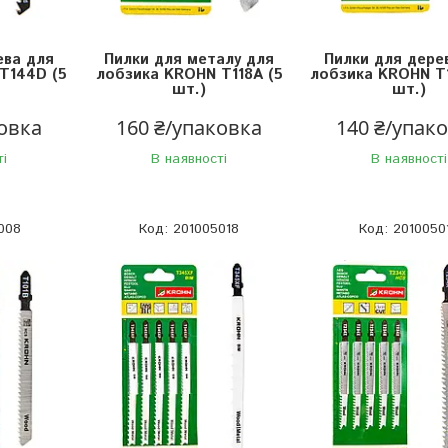
ева для
Пилки для металу для
Пилки для дере
T144D (5
лобзика KROHN T118A (5
лобзика KROHN T1
шт.)
шт.)
ковка
160 ₴/упаковка
140 ₴/упак
ті
В наявності
В наявності
008
201005018
2010050