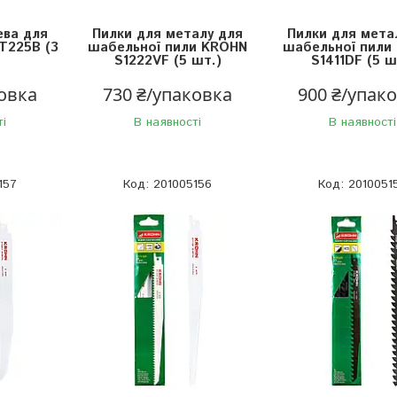
ева для
Пилки для металу для
Пилки для мета
T225B (3
шабельної пили KROHN
шабельної пили
S1222VF (5 шт.)
S1411DF (5 ш
ковка
730 ₴/упаковка
900 ₴/упак
ті
В наявності
В наявності
157
201005156
2010051