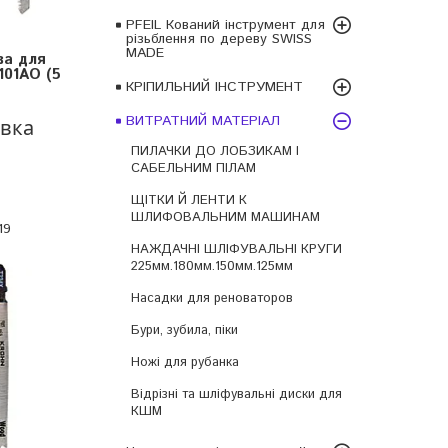
PFEIL Кований інструмент для
різьблення по дереву SWISS
MADE
ва для
01AO (5
КРІПИЛЬНИЙ ІНСТРУМЕНТ
ВИТРАТНИЙ МАТЕРІАЛ
овка
ПИЛАЧКИ ДО ЛОБЗИКАМ І
САБЕЛЬНИМ ПІЛАМ
ЩІТКИ Й ЛЕНТИ К
ШЛИФОВАЛЬНИМ МАШИНАМ
19
НАЖДАЧНІ ШЛІФУВАЛЬНІ КРУГИ
225мм.180мм.150мм.125мм
Насадки для реноваторов
Бури, зубила, піки
Ножі для рубанка
Відрізні та шліфувальні диски для
КШМ