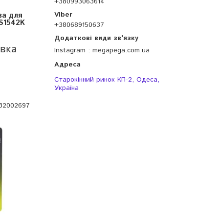
+380993063614
ва для
S1542K
+380689150637
овка
Instagram
megapega.com.ua
Старокінний ринок КП-2, Одеса,
Україна
32002697