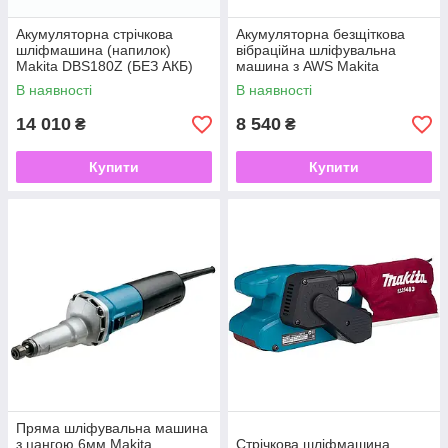
Акумуляторна стрічкова
Акумуляторна безщіткова
шліфмашина (напилок)
вібраційна шліфувальна
Makita DBS180Z (БЕЗ АКБ)
машина з AWS Makita
Розмір стрічки 9 x 533
DBO381ZU
В наявності
В наявності
14 010
8 540
₴
₴
Купити
Купити
Пряма шліфувальна машина
з цангою 6мм Makita
Стрічкова шліфмашина