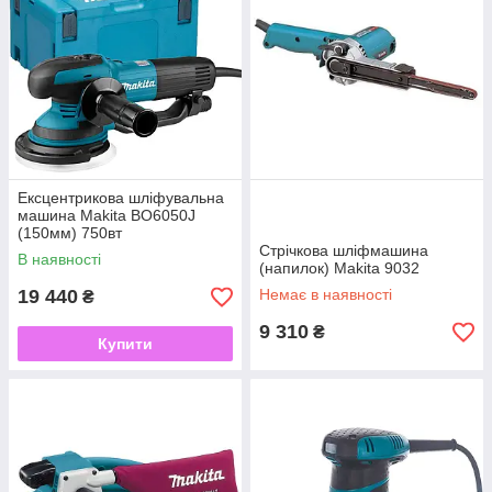
Ексцентрикова шліфувальна
машина Makita BO6050J
(150мм) 750вт
Стрічкова шліфмашина
В наявності
(напилок) Makita 9032
19 440
Немає в наявності
₴
9 310
₴
Купити