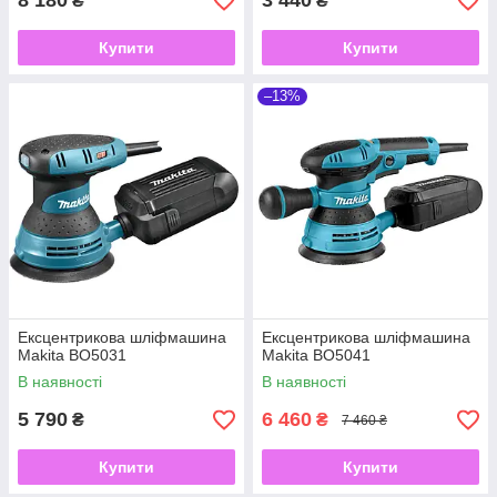
8 180
3 440
₴
₴
Купити
Купити
–13%
Ексцентрикова шліфмашина
Ексцентрикова шліфмашина
Makita BO5031
Makita BO5041
В наявності
В наявності
5 790
6 460
₴
₴
7 460 ₴
Купити
Купити