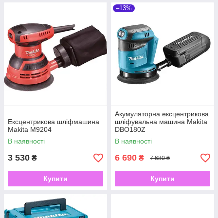
–13%
Акумуляторна ексцентрикова
Ексцентрикова шліфмашина
шліфувальна машина Makita
Makita M9204
DBO180Z
В наявності
В наявності
3 530
6 690
₴
₴
7 680 ₴
Купити
Купити