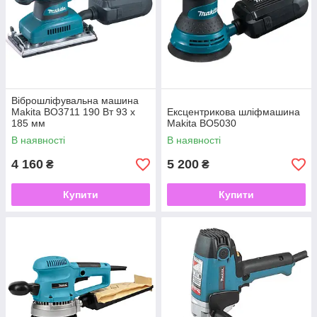
системою видалення пилу, що підвищує комфорт
експлуатації. Техніка «Макіта» відрізняється низьким рівнем
шуму і вібрації. Шліфувальні машини Makita обладнані
прогумованої рукояттю, завдяки чому рука не зісковзує під
час роботи.
За детальною консультацією з вподобаним моделям
звертайтеся до менеджерів компанії.
Віброшліфувальна машина
Makita BO3711 190 Вт 93 x
Ексцентрикова шліфмашина
185 мм
Makita BO5030
В наявності
В наявності
4 160
5 200
₴
₴
Купити
Купити