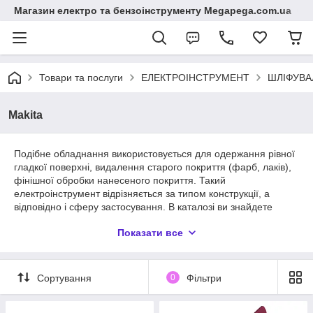
Магазин електро та бензоінструменту Megapega.com.ua
Товари та послуги
ЕЛЕКТРОІНСТРУМЕНТ
ШЛІФУВА
Makita
Подібне обладнання використовується для одержання рівної
гладкої поверхні, видалення старого покриття (фарб, лаків),
фінішної обробки нанесеного покриття. Такий
електроінструмент відрізняється за типом конструкції, а
відповідно і сферу застосування. В каталозі ви знайдете
ексцентрикові і стрічкові шліфувальні машини японського
Показати все
виробника Makita. На все обладнання є офіційна гарантія
якості.
Сортування
0
Фільтри
Стрічкові і ексцентрикові шліфувальні
машини