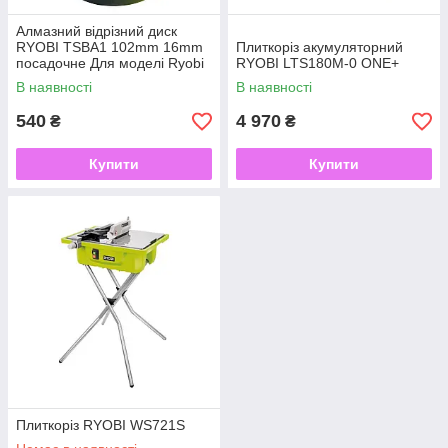
Алмазний відрізний диск
RYOBI TSBA1 102mm 16mm
Плиткоріз акумуляторний
посадочне Для моделі Ryobi
RYOBI LTS180M-0 ONE+
LTS180M
В наявності
В наявності
540
4 970
₴
₴
Купити
Купити
Плиткоріз RYOBI WS721S