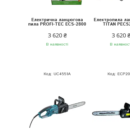
Електрична ланцюгова
Електропила л
пила PROFI-TEC ECS-2800
TITAN PECS
3 620 ₴
3 620 
В наявності
В наявнос
UC4551A
ECP20