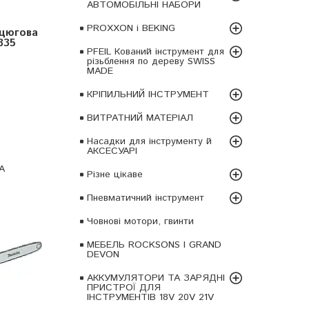
АВТОМОБІЛЬНІ НАБОРИ
PROXXON і BEKING
нцюгова
835
PFEIL Кований інструмент для
різьблення по дереву SWISS
MADE
КРІПИЛЬНИЙ ІНСТРУМЕНТ
ВИТРАТНИЙ МАТЕРІАЛ
Насадки для інструменту й
АКСЕСУАРІ
A
Різне цікаве
Пневматичний інструмент
Човнові мотори, гвинти
МЕБЕЛЬ ROCKSONS І GRAND
DEVON
АККУМУЛЯТОРИ ТА ЗАРЯДНІ
ПРИСТРОЇ ДЛЯ
ІНСТРУМЕНТІВ 18V 20V 21V