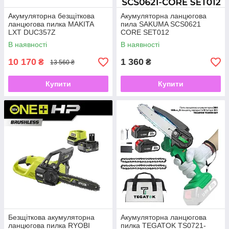
Акумуляторна безщіткова
Акумуляторна ланцюгова
ланцюгова пилка MAKITA
пила SAKUMA SCS0621
LXT DUC357Z
CORE SET012
В наявності
В наявності
10 170
1 360
₴
₴
13 560 ₴
Купити
Купити
Безщіткова акумуляторна
Акумуляторна ланцюгова
ланцюгова пилка RYOBI
пилка TEGATOK TS0721-