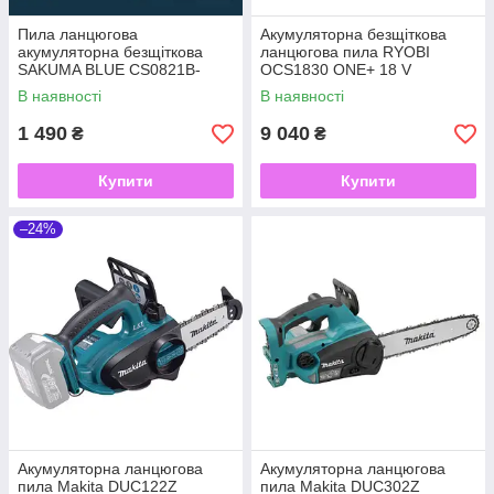
Пила ланцюгова
Акумуляторна безщіткова
акумуляторна безщіткова
ланцюгова пила RYOBI
SAKUMA BLUE CS0821B-
OCS1830 ONE+ 18 V
CORE 200мм
В наявності
В наявності
1 490
9 040
₴
₴
Купити
Купити
–24%
Акумуляторна ланцюгова
Акумуляторна ланцюгова
пила Makita DUC122Z
пила Makita DUC302Z