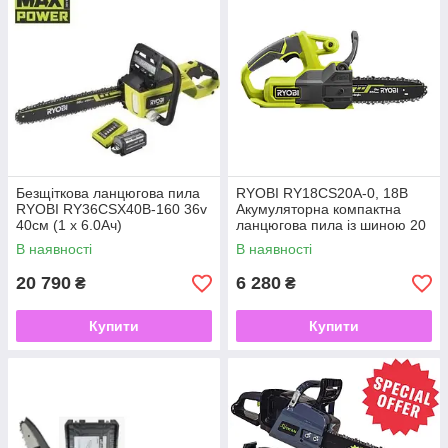
Безщіткова ланцюгова пила
RYOBI RY18CS20A-0, 18В
RYOBI RY36CSX40B-160 36v
Акумуляторна компактна
40см (1 х 6.0Ач)
ланцюгова пила із шиною 20
см
В наявності
В наявності
20 790
6 280
₴
₴
Купити
Купити