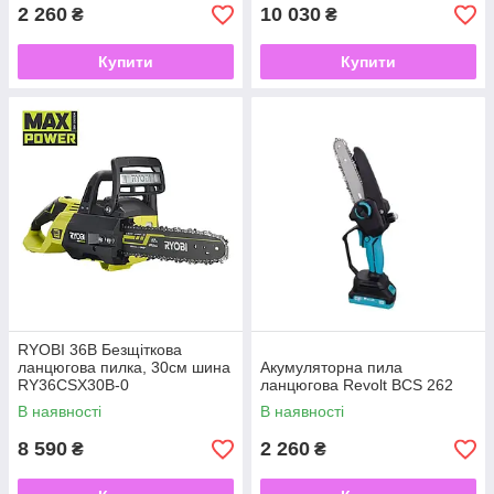
2 260
10 030
₴
₴
Купити
Купити
RYOBI 36В Безщіткова
ланцюгова пилка, 30см шина
Акумуляторна пила
RY36CSX30B-0
ланцюгова Revolt BCS 262
В наявності
В наявності
8 590
2 260
₴
₴