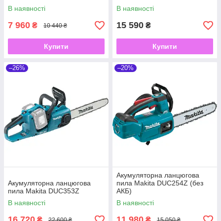
В наявності
В наявності
7 960
15 590
₴
₴
10 440 ₴
Купити
Купити
–26%
–20%
Акумуляторна ланцюгова
Акумуляторна ланцюгова
пила Makita DUC254Z (без
пила Makita DUC353Z
АКБ)
В наявності
В наявності
16 720
11 980
₴
₴
22 600 ₴
15 050 ₴