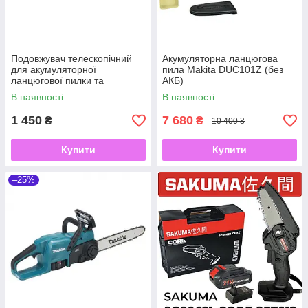
Подовжувач телескопічний
Акумуляторна ланцюгова
для акумуляторної
пила Makita DUC101Z (без
ланцюгової пилки та
АКБ)
секаторів SAKUMA SSE1,8
В наявності
В наявності
1 450
7 680
₴
₴
10 400 ₴
Купити
Купити
–25%