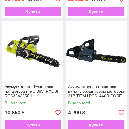
Купити
Купити
Акумуляторна безщіткова
Акумуляторна ланцюгова
ланцюгова пила 36V, RYOBI
пила з безщітковим мотором
RCS36X3550HI
21В TITAN PCS1440B-CORE
(350мм)
В наявності
В наявності
10 850
4 290
₴
₴
Купити
Купити