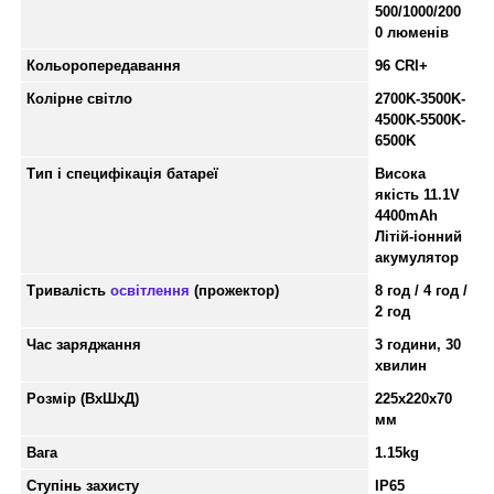
500/1000/200
0 люменів
Кольоропередавання
96 CRI+
Колірне світло
2700K-3500K-
4500K-5500K-
6500K
Тип і специфікація батареї
Висока
якість 11.1V
4400mAh
Літій-іонний
акумулятор
Тривалість
освітлення
(прожектор)
8 год / 4 год /
2 год
Час заряджання
3 години, 30
хвилин
Розмір (ВхШхД)
225х220х70
мм
Вага
1.15kg
Ступінь захисту
IP65