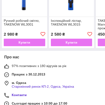
Ручний робочий світло,
Інспекційний ліхтар,
TAK
TAKENOW WL3001
TAKENOW WL3015
Магн
про
WL4
2 980
2 580
450
₴
₴
Купити
Купити
Про нас
97% позитивних з 180 відгуків за рік
Працює з 30.12.2013
м. Одеса
Старокінний ринок КП-2, Одеса, Україна
Контакти
Сьогодні працює з 10:00 до 17:00