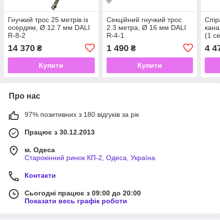
Гнучкий трос 25 метрів із
Секційний гнучкий трос
Спір
осердям, Ø 12.7 мм DALI
2.3 метра, Ø 16 мм DALI
кана
R-8-2
R-4-1
(1 се
Roth
14 370
1 490
4 4
₴
₴
Купити
Купити
Про нас
97% позитивних з 180 відгуків за рік
Працює з 30.12.2013
м. Одеса
Старокінний ринок КП-2, Одеса, Україна
Контакти
Сьогодні працює з 09:00 до 20:00
Показати весь графік роботи