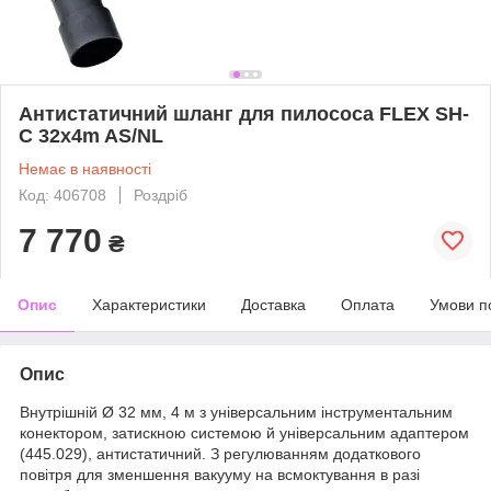
Антистатичний шланг для пилососа FLEX SH-
C 32x4m AS/NL
Немає в наявності
Код: 406708
Роздріб
7 770
₴
Опис
Характеристики
Доставка
Оплата
Умови п
Опис
Внутрішній Ø 32 мм, 4 м з універсальним інструментальним
конектором, затискною системою й універсальним адаптером
(445.029), антистатичний. З регулюванням додаткового
повітря для зменшення вакууму на всмоктування в разі