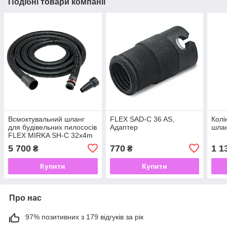
Подібні товари компанії
Всмоктувальний шланг
FLEX SAD-C 36 AS,
Колі
для будівельних пилососів
Адаптер
шлан
FLEX MIRKA SH-C 32x4m
NL
5 700
770
1 1
₴
₴
Купити
Купити
Про нас
97% позитивних з 179 відгуків за рік