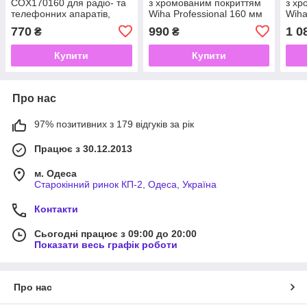
COX170160 для радіо- та
з хромованим покриттям
з хр
телефонних апаратів,
Wiha Professional 160 мм
Wiha
прямі, 160 мм, матове
VDE
VDE
770
990
1 0
₴
₴
хромування
Купити
Купити
Про нас
97% позитивних з 179 відгуків за рік
Працює з 30.12.2013
м. Одеса
Старокінний ринок КП-2, Одеса, Україна
Контакти
Сьогодні працює з 09:00 до 20:00
Показати весь графік роботи
Про нас