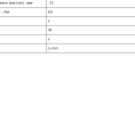
ння (метал), мм
13
т, Нм
60
є
18
є
Li-Ion