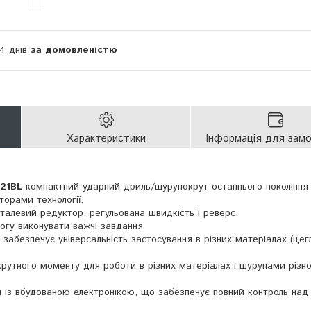
14 днів
за домовленістю
Характеристики
Інформація для зам
21BL
компактний ударний дриль/шурупокрут останнього покоління
орами технології.
талевий редуктор, регульована швидкість і реверс.
огу виконувати важчі завдання
забезпечує універсальність застосування в різних матеріалах (цег
крутного моменту для роботи в різних матеріалах і шурупами різн
ч із вбудованою електронікою, що забезпечує повний контроль над