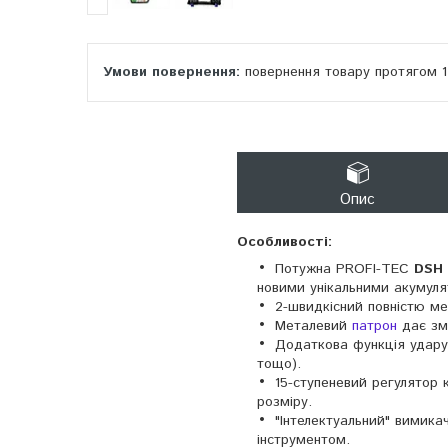
повернення товару протягом 
Опис
Особливості:
Потужна PROFI-TEC
DSH 
новими унікальними акумулят
2-швидкісний повністю ме
Металевий
патрон
дає зм
Додаткова функція удару 
тощо).
15-ступеневий регулятор 
розміру.
"Інтелектуальний" вимика
інструментом.