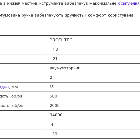
ка в нижній частині інструмента забезпечує максимальне
освітлення
огумована ручка забезпечують зручність і комфорт користувача.
PROFI-TEC
1.9
21
акумуляторний
2
рдла
, мм
13
ість, об/хв
600
кість, об/хв
2000
34000
є
13