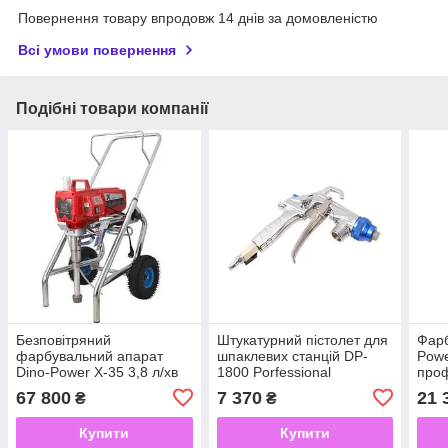
Повернення товару впродовж 14 днів за домовленістю
Всі умови повернення
Подібні товари компанії
Безповітряний
Штукатурний пістолет для
Фарб
фарбувальний апарат
шпаклевих станцій DP-
Powe
Dino-Power X-35 3,8 л/хв
1800 Porfessional
проф
побу
67 800
7 370
21 
₴
₴
Купити
Купити