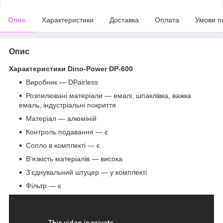
Опис
Характеристики
Доставка
Оплата
Умови п
Опис
Характеристики Dino-Power DP-600
Виробник — DPairless
Розпилювані матеріали — емалі, шпаклівка, важка
емаль, індустріальні покриття
Матеріал — алюміній
Контроль подавання — є
Сопло в комплекті — є
В'язкість матеріалів — висока
З'єднувальний штуцер — у комплекті
Фільтр — є