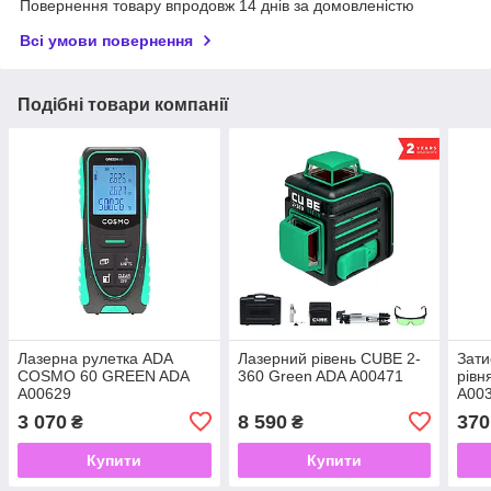
Повернення товару впродовж 14 днів за домовленістю
Всі умови повернення
Подібні товари компанії
Лазерна рулетка ADA
Лазерний рівень CUBE 2-
Зати
COSMO 60 GREEN ADA
360 Green ADA А00471
рівн
А00629
А00
3 070
8 590
370
₴
₴
Купити
Купити