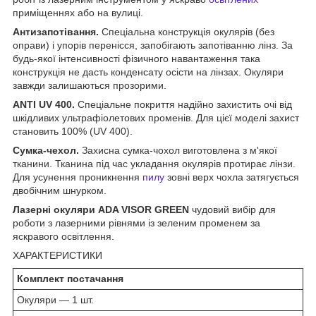
приміщеннях або на вулиці.
Антизапотівання.
Спеціальна конструкція окулярів (без
оправи) і упорів перенісся, запобігають запотіванню лінз. За
будь-якої інтенсивності фізичного навантаження така
конструкція не дасть конденсату осісти на лінзах. Окуляри
завжди залишаються прозорими.
ANTI UV 400.
Спеціальне покриття надійно захистить очі від
шкідливих ультрафіолетових променів. Для цієї моделі захист
становить 100% (UV 400).
Сумка-чехол.
Захисна сумка-чохол виготовлена з м'якої
тканини. Тканина під час укладання окулярів протирає лінзи.
Для усунення проникнення
пилу
зовні верх чохла затягується
двобічним шнурком.
Лазерні окуляри ADA VISOR GREEN
чудовий вибір для
роботи з лазерними рівнями із зеленим променем за
яскравого освітлення.
ХАРАКТЕРИСТИКИ
Комплект постачання
Окуляри — 1 шт.