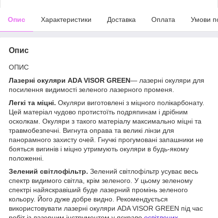
Опис
Характеристики
Доставка
Оплата
Умови п
Опис
ОПИС
Лазерні окуляри ADA VISOR GREEN
— лазерні окуляри для
посилення видимості зеленого лазерного променя.
Легкі та міцні.
Окуляри виготовлені з міцного полікарбонату.
Цей матеріал чудово протистоїть подряпинам і дрібним
осколкам. Окуляри з такого матеріалу максимально міцні та
травмобезпечні. Вигнута оправа та великі лінзи для
панорамного захисту очей. Гнучкі прогумовані запашники не
бояться вигинів і міцно утримують окуляри в будь-якому
положенні.
Зелений світлофільтр.
Зелений світлофільтр усуває весь
спектр видимого світла, крім зеленого. У цьому зеленому
спектрі найяскравіший буде лазерний промінь зеленого
кольору. Його дуже добре видно. Рекомендується
використовувати лазерні окуляри ADA VISOR GREEN під час
робіт із лазерним інструментом у яскраво
освітлених