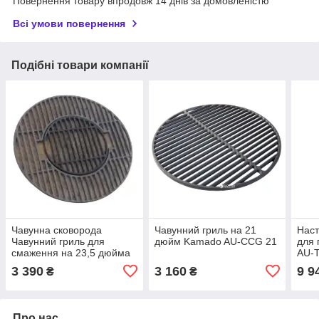
Повернення товару впродовж 14 днів за домовленістю
Всі умови повернення
Подібні товари компанії
Чавунна сковорода
Чавунний гриль на 21
Наст
Чавунний гриль для
дюйм Kamado AU-CCG 21
для 
смаження на 23,5 дюйма
AU-
Kamado AU-CCG 23
3 390
3 160
9 9
₴
₴
Про нас