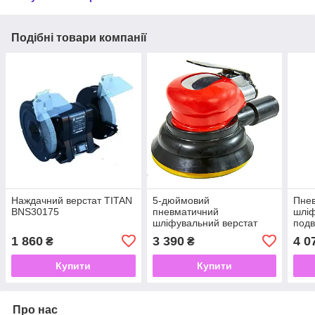
Подібні товари компанії
Наждачний верстат TITAN
5-дюймовий
Пне
BNS30175
пневматичний
шліф
шліфувальний верстат
подв
(8000 обертів на хвилину,
само
1 860
3 390
4 0
₴
₴
вакуум самогенерації)
GIS
GISON GP-925
Купити
Купити
Про нас