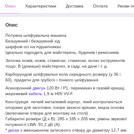
Опис
Характеристики
Доставка
Оплата
Умови п
Опис
Потужна шліфувальна машина
Безшумний і безшумний хід
шарфові осі на підшипниках
Ідеально підходить для майстерень, будинків і ремісників.
Заточка ножів, ножів, стамески, стамески, колах інструментів
тощо; В (домаши) майстернях, в саду, на даче і т. д.
Карборундові шліфувальні кола середнього розміру (у 36 і
60), придатні для грубого і тонкого шліфування.
Асинхронний
двигун
120 Вт / P1, перемикач в газовій кришці,
мережевий
кабель
1,9 м H05 VV-F.
Конструкція: легкий металевий корпус, який контролюється
опорами для заготовок, іскоре захисні кришки, міцна основа
(включаючи отвори для монтажу на столі).
Габаритні розміри (Д x B): 285 x 185 x 205 мм, рівень звукової
потужності LWA: 91,2 дБ (A).
*
диски
з зменшенням затискного отвору до діаметру 12,7 мм.