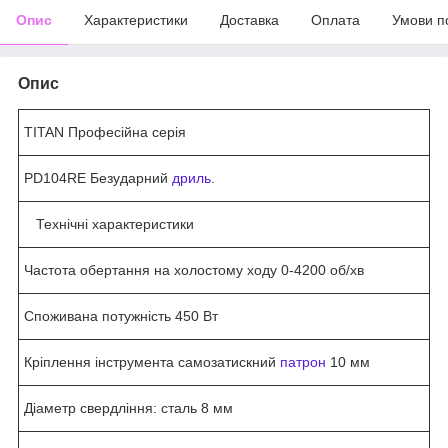
Опис
Характеристики
Доставка
Оплата
Умови п
Опис
TITAN Професійна серія
PD104RE Безударний
дриль
.
Технічні характеристики
Частота обертання на холостому ходу 0-4200 об/хв
Споживана потужність 450 Вт
Кріплення інструмента самозатискний
патрон
10 мм
Діаметр свердління: сталь 8 мм