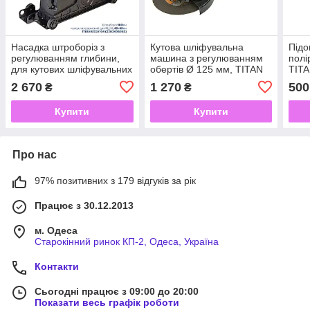
Насадка штроборіз з
Кутова шліфувальна
Підо
регулюванням глибини,
машина з регулюванням
полі
для кутових шліфувальних
обертів Ø 125 мм, TITAN
TIT
машин 180-230 мм, TITAN
PSUM9E
2 670
1 270
500
₴
₴
USSN104
Купити
Купити
Про нас
97% позитивних з 179 відгуків за рік
Працює з 30.12.2013
м. Одеса
Старокінний ринок КП-2, Одеса, Україна
Контакти
Сьогодні працює з 09:00 до 20:00
Показати весь графік роботи