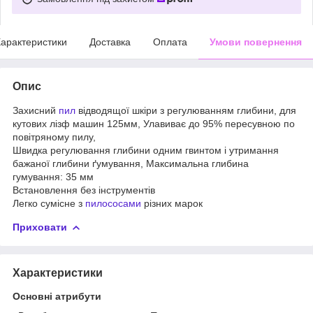
арактеристики
Доставка
Оплата
Умови повернення
Опис
Захисний
пил
відводящої шкіри з регулюванням глибини, для
кутових лізф машин 125мм, Улавиває до 95% пересувною по
повітряному пилу,
Швидка регулювання глибини одним гвинтом і утримання
бажаної глибини ґумування, Максимальна глибина
гумування: 35 мм
Встановлення без інструментів
Легко сумісне з
пилососами
різних марок
Приховати
Характеристики
Основні атрибути