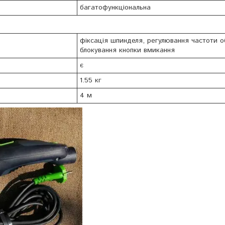
багатофункціональна
фіксація шпинделя, регулювання частоти о
блокування кнопки вмикання
є
1.55 кг
4 м