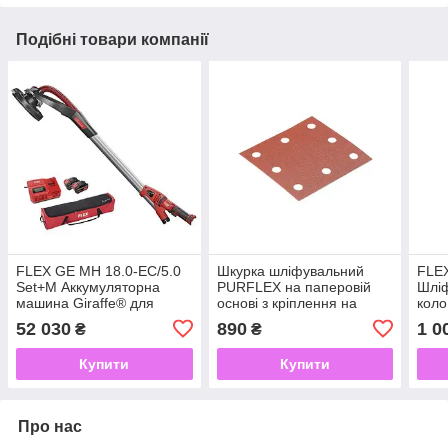
Подібні товари компанії
FLEX GE MH 18.0-EC/5.0
Шкурка шліфувальний
FLE
Set+M Аккумуляторна
PURFLEX на паперовій
Шліф
машина Giraffe® для
основі з кріплення на
кол
шліфування стін і стелі з
"ліпучці" FLEX 115x105
52 030
890
1 0
₴
₴
мінними головами
PU-P100 VE25
Купити
Купити
Про нас