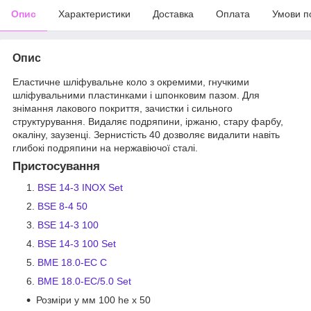
Опис
Характеристики
Доставка
Оплата
Умови п
Опис
Еластичне шліфувальне коло з окремими, гнучкими
шліфувальними пластинками і шпонковим пазом. Для
знімання лакового покриття, зачистки і сильного
структурування. Видаляє подряпини, іржаню, стару фарбу,
окаліну, заузенці. Зернистість 40 дозволяє видалити навіть
глибокі подряпини на нержавіючої сталі.
Пристосування
BSE 14-3 INOX Set
BSE 8-4 50
BSE 14-3 100
BSE 14-3 100 Set
BME 18.0-EC C
BME 18.0-EC/5.0 Set
Розміри у мм 100 he x 50