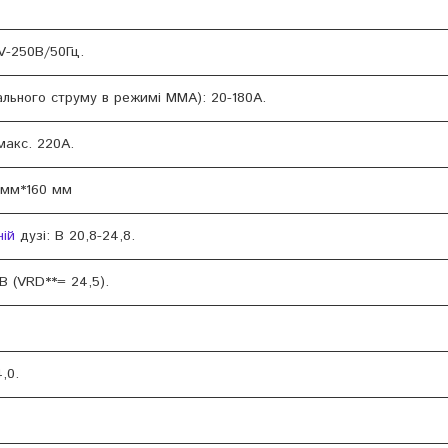
V-250В/50Гц.
льного струму в режимі MMA): 20-180А.
макс. 220А.
 мм*160 мм
ній
дузі: В 20,8-24,8.
В (VRD**= 24,5).
,0.