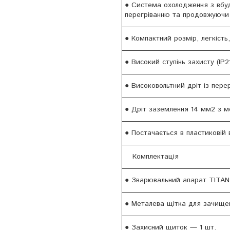
● Система охолодження з вбу
перегріванню та продовжуючи 
● Компактний розмір, легкість,
● Високий ступінь захисту (IP2
● Високовольтний дріт із пер
● Дріт заземлення 14 мм2 з 
● Постачається в пластиковій в
Комплектація
● Зварювальний апарат TITAN
● Металева щітка для зачищен
● Захисний щиток — 1 шт.