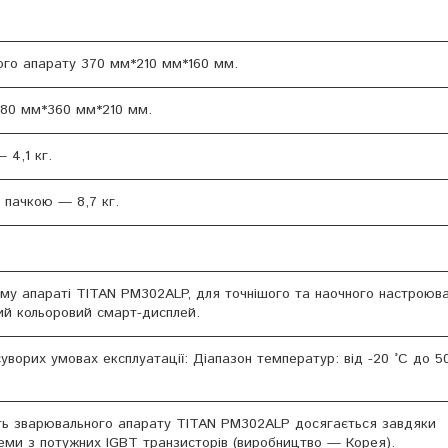
ого апарату 370 мм*210 мм*160 мм.
480 мм*360 мм*210 мм.
 4,1 кг.
 пачкою — 8,7 кг.
му апараті TITAN PM302ALP, для точнішого та наочного настроюв
ний кольоровий смарт-дисплей.
ворих умовах експлуатації: Діапазон температур: від -20 °C до 5
.
ість зварювального апарату TITAN PM302ALP досягається завдяки
еми з потужних IGBT транзисторів (виробництво — Корея).