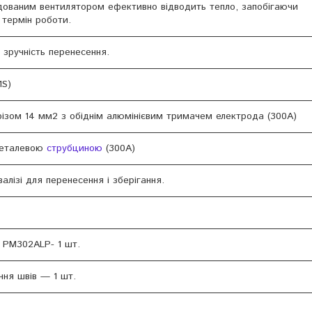
дованим вентилятором ефективно відводить тепло, запобігаючи
термін роботи.
 зручність перенесення.
1S)
ерізом 14 мм2 з обіднім алюмінієвим тримачем електрода (300A)
металевою
струбциною
(300A)
алізі для перенесення і зберігання.
 PM302ALP- 1 шт.
ня швів — 1 шт.