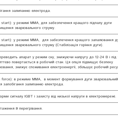
бігання залипанню електрода.
t start): у режимі ММА, для забезпечення кращого підпалу дуги
вищення зварювального струму.
ot start): у режимі ММА, для забезпечення кращого запалювання д
ищення зварювального струму (Стабілізація горіння дуги).
реводить апарат у режим сну, знижуючи напругу до 12-24 В і під 
ттєво повертається в робочий стан. Ця опція підвищує безпеку
рювання, знижує споживання електроенергії, збільшує робочий ресу
c force): в режиме ММА, в момент формування дуги зварювальний
я запобігання залипанню електрода.
орми сигналу IGBT і захисту від низької напруги в електромережі.
таження й перегрівання.