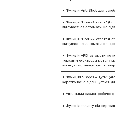
● Функція Anti-Stick для запо
● Функція "Гірячий старт" (Ho
відбувається автоматичне під
● Функція "Гірячий старт" (H
відбувається автоматичне підв
● Функція VRD автоматично пе
торкання електрода металу ми
експлуатації інверторного зва
● Функция "Форсаж дуги" (Ar
короткочасно підвищується дл
● Унікальний захист робочої ф
● Функція захисту від переван