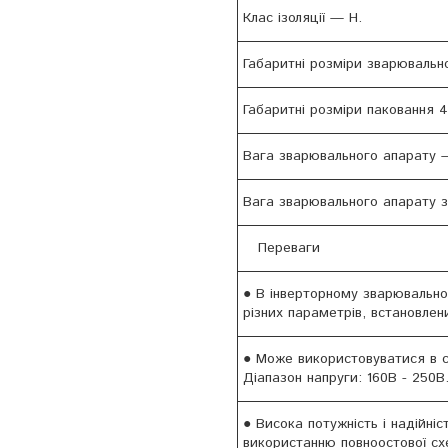
Клас ізоляції — H.
Габаритні розміри зварювальн
Габаритні розміри паковання 
Вага зварювального апарату —
Вага зварювального апарату з
Переваги
● В інверторному зварювально
різних параметрів, встановле
● Може використовуватися в су
Діапазон напруги: 160В - 250В
● Висока потужність і надійн
використанню повноостової сх