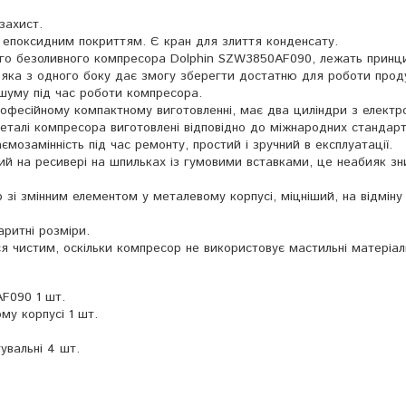
захист.
 епоксидним покриттям. Є кран для злиття конденсату.
ого безоливного компресора Dolphin SZW3850AF090, лежать принц
 яка з одного боку дає змогу зберегти достатню для роботи проду
шуму під час роботи компресора.
офесійному компактному виготовленні, має два циліндри з електр
деталі компресора виготовлені відповідно до міжнародних стандарті
ємозамінність під час ремонту, простий і зручний в експлуатації.
ий на ресивері на шпильках із гумовими вставками, це неабияк з
р зі змінним елементом у металевому корпусі, міцніший, на відміну 
аритні розміри.
ся чистим, оскільки компресор не використовує мастильні матеріал
F090 1 шт.
му корпусі 1 шт.
увальні 4 шт.