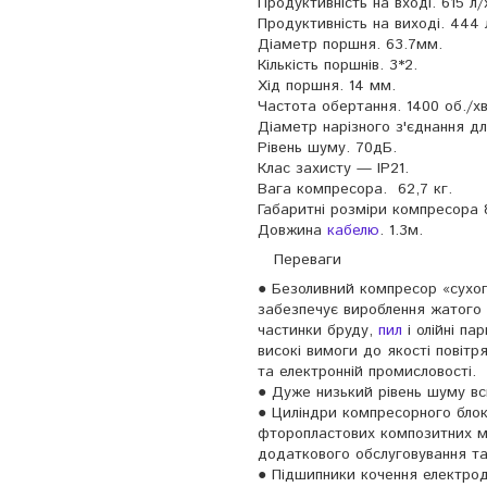
Продуктивність на вході. 615 л/
Продуктивність на виході. 444 л
Діаметр поршня. 63.7мм.
Кількість поршнів. 3*2.
Хід поршня. 14 мм.
Частота обертання. 1400 об./хв
Діаметр нарізного з'єднання дл
Рівень шуму. 70дБ.
Клас захисту — IP21.
Вага компресора. 62,7 кг.
Габаритні розміри компресора
Довжина
кабелю
. 1.3м.
Переваги
● Безоливний компресор «сухог
забезпечує вироблення жатого п
частинки бруду,
пил
і олійні па
високі вимоги до якості повітр
та електронній промисловості.
● Дуже низький рівень шуму в
● Циліндри компресорного блок
фторопластових композитних ма
додаткового обслуговування та
● Підшипники кочення електрод