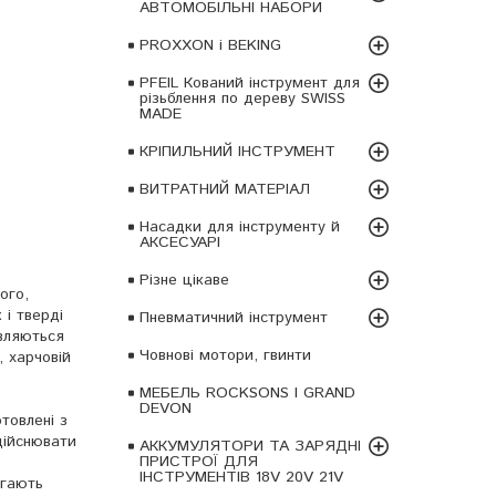
АВТОМОБІЛЬНІ НАБОРИ
PROXXON і BEKING
PFEIL Кований інструмент для
різьблення по дереву SWISS
MADE
КРІПИЛЬНИЙ ІНСТРУМЕНТ
ВИТРАТНИЙ МАТЕРІАЛ
Насадки для інструменту й
АКСЕСУАРІ
Різне цікаве
ого,
 і тверді
Пневматичний інструмент
являються
Човнові мотори, гвинти
, харчовій
МЕБЕЛЬ ROCKSONS І GRAND
DEVON
товлені з
дійснювати
АККУМУЛЯТОРИ ТА ЗАРЯДНІ
ПРИСТРОЇ ДЛЯ
ІНСТРУМЕНТІВ 18V 20V 21V
агають