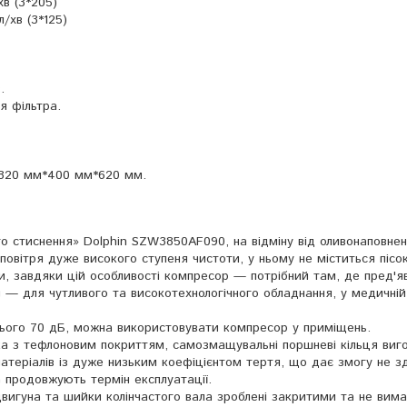
хв (3*205)
/хв (3*125)
.
я фільтра.
 820 мм*400 мм*620 мм.
о стиснення» Dolphin SZW3850AF090, на відміну від оливонаповнен
овітря дуже високого ступеня чистоти, у ньому не міститься пісок
ри, завдяки цій особливості компресор — потрібний там, де пред'
я — для чутливого та високотехнологічного обладнання, у медичній
сього 70 дБ, можна використовувати компресор у приміщень.
а з тефлоновим покриттям, самозмащувальні поршневі кільця виго
теріалів із дуже низьким коефіцієнтом тертя, що дає змогу не з
 продовжують термін експлуатації.
вигуна та шийки колінчастого вала зроблені закритими та не вим