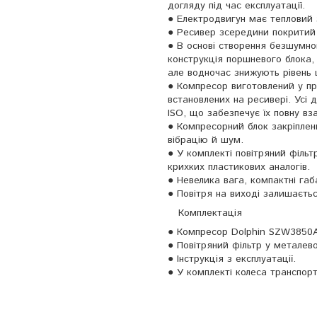
догляду під час експлуатації.
● Електродвигун має тепловий 
● Ресивер зсередини покритий
● В основі створення безшумн
конструкція поршневого блока,
але водночас знижують рівень 
● Компресор виготовлений у пр
встановлених на ресивері. Усі 
ISO, що забезпечує їх повну вза
● Компресорний блок закріплен
вібрацію й шум.
● У комплекті повітряний фільт
крихких пластикових аналогів.
● Невелика вага, компактні габ
● Повітря на виході залишаєть
Комплектація
● Компресор Dolphin SZW3850A
● Повітряний фільтр у металево
● Інструкція з експлуатації.
● У комплекті колеса транспорт