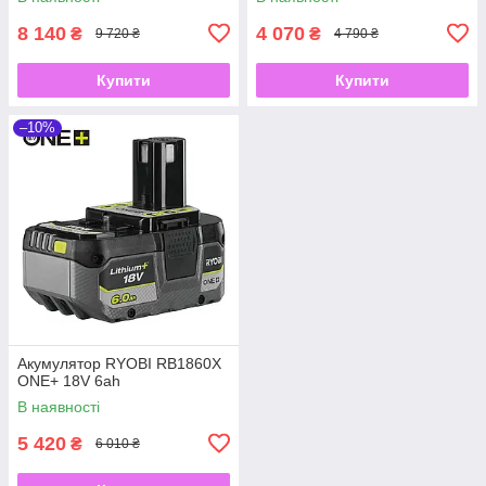
8 140
4 070
₴
₴
9 720 ₴
4 790 ₴
Купити
Купити
–10%
Акумулятор RYOBI RB1860X
ONE+ 18V 6ah
В наявності
5 420
₴
6 010 ₴