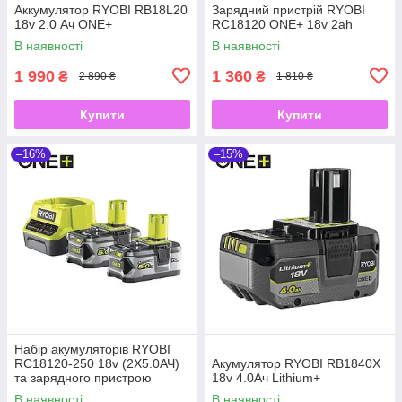
Аккумулятор RYOBI RB18L20
Зарядний пристрій RYOBI
18v 2.0 Ач ONE+
RC18120 ONE+ 18v 2ah
В наявності
В наявності
1 990
1 360
₴
₴
2 890 ₴
1 810 ₴
Купити
Купити
–16%
–15%
Набір акумуляторів RYOBI
RC18120-250 18v (2Х5.0АЧ)
Акумулятор RYOBI RB1840X
та зарядного пристрою
18v 4.0Ач Lithium+
В наявності
В наявності