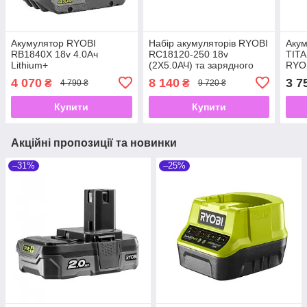
Акумулятор RYOBI
Набір акумуляторів RYOBI
Акум
RB1840X 18v 4.0Ач
RC18120-250 18v
TIT
Lithium+
(2Х5.0АЧ) та зарядного
RYO
пристрою
В/5.
4 070
8 140
3 7
₴
₴
4 790 ₴
9 720 ₴
Купити
Купити
Акційні пропозиції та новинки
–31%
–25%