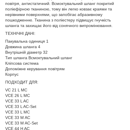
повітря, антистатичний. Всмоктувальний шланг покритий
поліефірною тканиною, тому він легко ковзає краями та
нерівними поверхнями, що запобігає абразивному
пошкодженню. Тканина з поліестеру підвищує гнучкість
шланга та захищає його від сонячного випромінювання.
ТЕХНІЧНІ ДАНІ:
Пакувальна одиниця 1
Довжина шланга 4
Внутрішній діаметр 32
Тип шланга Всмоктувальний шланг
Кліпсова система
Допоміжне керування повітрям
Корпус
ПОДХОДИТ ДЛЯ:
VC 21 L MC
VCE 26 L MC
VCE 33 L AC
VCE 33 L AC-Set
VCE 33 L MC
VCE 33 M AC
VCE 33 M AC-Set
VCE 44 H AC