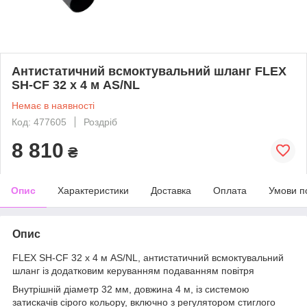
Антистатичний всмоктувальний шланг FLEX
SH-CF 32 x 4 м AS/NL
Немає в наявності
Код: 477605
Роздріб
8 810
₴
Опис
Характеристики
Доставка
Оплата
Умови п
Опис
FLEX SH-CF 32 x 4 м AS/NL, антистатичний всмоктувальний
шланг із додатковим керуванням подаванням повітря
Внутрішній діаметр 32 мм, довжина 4 м, із системою
затискачів сірого кольору, включно з регулятором стиглого