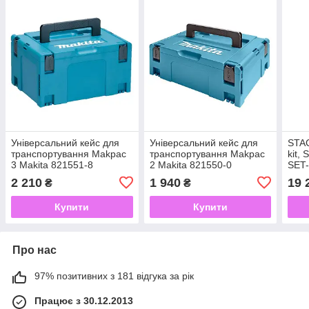
Універсальний кейс для
Універсальний кейс для
STAC
транспортування Makpac
транспортування Makpac
kit,
3 Makita 821551-8
2 Makita 821550-0
SET
2 210
1 940
19 
₴
₴
Купити
Купити
Про нас
97% позитивних з 181 відгука за рік
Працює з 30.12.2013