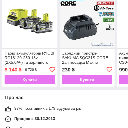
Набір акумуляторів RYOBI
Зарядний пристрій
Акум
RC18120-250 18v
SAKUMA SQC21S-CORE
пил
(2Х5.0АЧ) та зарядного
2ач посадка Макіта
CS0
пристрою
комп
8 140
230
990
₴
₴
9 720 ₴
прис
2Ач
Купити
Купити
Про нас
97% позитивних з 179 відгуків за рік
Працює з 30.12.2013