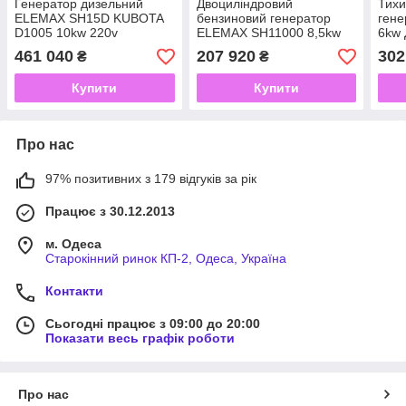
Генератор дизельний
Двоциліндровий
Тихи
ELEMAX SH15D KUBOTA
бензиновий генератор
ген
D1005 10kw 220v
ELEMAX SH11000 8,5kw
6kw 
двигун HONDA GX630
з во
461 040
207 920
302
₴
₴
Купити
Купити
Про нас
97% позитивних з 179 відгуків за рік
Працює з 30.12.2013
м. Одеса
Старокінний ринок КП-2, Одеса, Україна
Контакти
Сьогодні працює з 09:00 до 20:00
Показати весь графік роботи
Про нас