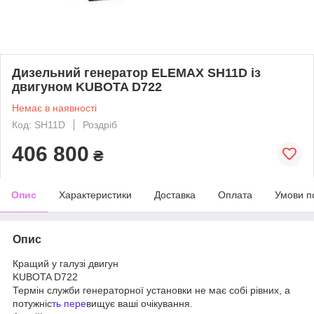
Дизельний генератор ELEMAX SH11D із
двигуном KUBOTA D722
Немає в наявності
Код: SH11D
Роздріб
406 800
₴
Опис
Характеристики
Доставка
Оплата
Умови п
Опис
Кращий у галузі двигун
KUBOTA D722
Термін служби генераторної установки не має собі рівних, а
потужніс
ть пере
вищує ваші очікування.