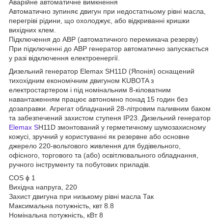
Аварійне автоматичне вимкнення
Автоматично зупиняє двигун при недостатньому рівні масла,
перегріві рідини, що охолоджує, або відкриванні кришки
вихідних клем.
Підключення до АВР (автоматичного перемикача резерву)
При підключенні до АВР генератор автоматично запускається
у разі відключення електроенергії.
Дизельний генератор Elemax SH11D (Японія) оснащений
тихохідним економічним двигуном KUBOTA з
електростартером і під номінальним 8-кіловатним
навантаженням працює автономно понад 15 годин без
дозаправки. Агрегат обладнаний 28-літровим паливним баком
та забезпечений захистом ступеня IP23. Дизельний генератор
Elemax S
H11D змонтований у герметичному шумозахисному
кожусі, зручний у користуванні як резервне або основне
джерело 220-вольтового живлення для будівельного,
офісного, торгового та (або) освітлювального обладнання,
ручного інструменту та побутових приладів.
COS ɸ 1
Вихідна напруга, 220
Захист двигуна при низькому рівні масла Так
Максимальна потужність, квт 8.8
Номінальна потужність, кВт 8