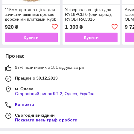
115мм дротяна щітка для
Універсальна щітка для
Аку
зачистки швів між цеглою,
RY18PCB-0 (одинарна),
газо
дорожніми плитками Ryobi
RYOBI RAC816
OLM
RAC814
шири
920
1 300
9 7
₴
₴
Купити
Купити
Про нас
97% позитивних з 181 відгука за рік
Працює з 30.12.2013
м. Одеса
Старокінний ринок КП-2, Одеса, Україна
Контакти
Сьогодні вихідний
Показати весь графік роботи