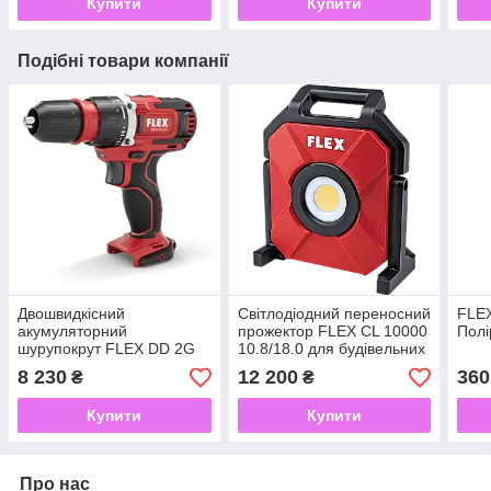
Купити
Купити
Подібні товари компанії
Двошвидкісний
Світлодіодний переносний
FLEX
акумуляторний
прожектор FLEX CL 10000
Полі
шурупокрут FLEX DD 2G
10.8/18.0 для будівельних
10.8-EC 10,8 В
майданчиків
8 230
12 200
360
₴
₴
Купити
Купити
Про нас