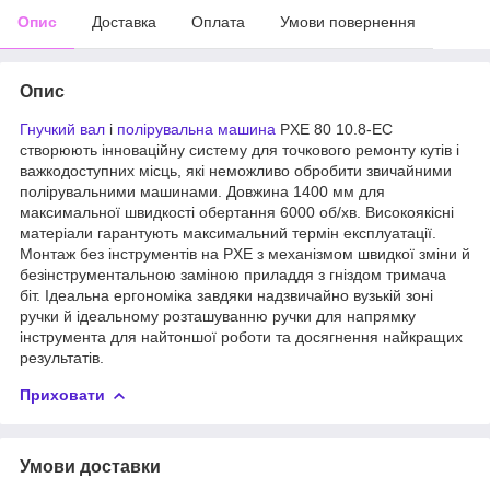
Опис
Доставка
Оплата
Умови повернення
Опис
Гнучкий вал
і
полірувальна машина
PXE 80 10.8-EC
створюють інноваційну систему для точкового ремонту кутів і
важкодоступних місць, які неможливо обробити звичайними
полірувальними машинами. Довжина 1400 мм для
максимальної швидкості обертання 6000 об/хв. Високоякісні
матеріали гарантують максимальний термін експлуатації.
Монтаж без інструментів на PXE з механізмом швидкої зміни й
безінструментальною заміною приладдя з гніздом тримача
біт. Ідеальна ергономіка завдяки надзвичайно вузькій зоні
ручки й ідеальному розташуванню ручки для напрямку
інструмента для найтоншої роботи та досягнення найкращих
результатів.
Приховати
Умови доставки