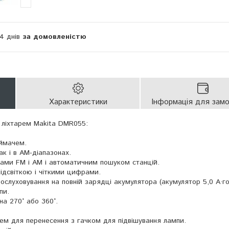
14 днів
за домовленістю
Характеристики
Інформація для зам
 ліхтарем Makita DMR055:
иймачем.
ак і в AM-діапазонах.
ами FM і AM і автоматичним пошуком станцій.
ідсвіткою і чіткими цифрами.
ослуховування на повній зарядці акумулятора (акумулятор 5,0 А·го
пи.
на 270° або 360°.
ем для перенесення з гачком для підвішування лампи.