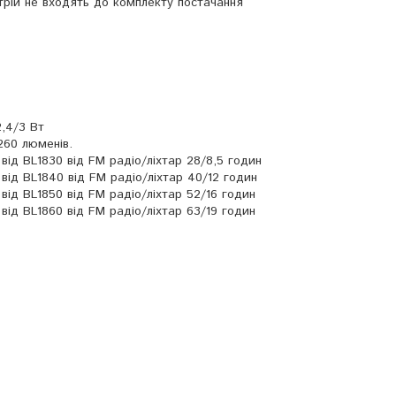
рій не входять до комплекту постачання
2,4/3 Вт
260 люменів.
від BL1830 від FM радіо/ліхтар 28/8,5 годин
від BL1840 від FM радіо/ліхтар 40/12 годин
від BL1850 від FM радіо/ліхтар 52/16 годин
від BL1860 від FM радіо/ліхтар 63/19 годин