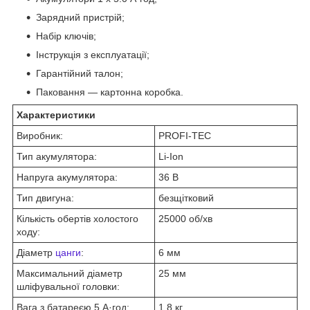
Зарядний пристрій;
Набір ключів;
Інструкція з експлуатації;
Гарантійний талон;
Паковання — картонна коробка.
Характеристики
Виробник:
PROFI-TEC
Тип акумулятора:
Li-Ion
Напруга акумулятора:
36 В
Тип двигуна:
безщітковий
Кількість обертів холостого
25000 об/хв
ходу:
Діаметр
цанги
:
6 мм
Максимальний діаметр
25 мм
шліфувальної головки:
Вага з батареєю 5 А·год:
1,8 кг