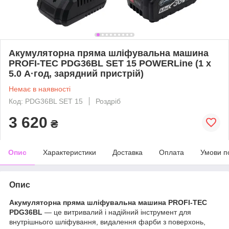
Акумуляторна пряма шліфувальна машина
PROFI-TEC PDG36BL SET 15 POWERLine (1 х
5.0 А·год, зарядний пристрій)
Немає в наявності
Код: PDG36BL SET 15
Роздріб
3 620
₴
Опис
Характеристики
Доставка
Оплата
Умови п
Опис
Акумуляторна пряма шліфувальна машина PROFI-TEC
PDG36BL
— це витривалий і надійний інструмент для
внутрішнього шліфування, видалення фарби з поверхонь,