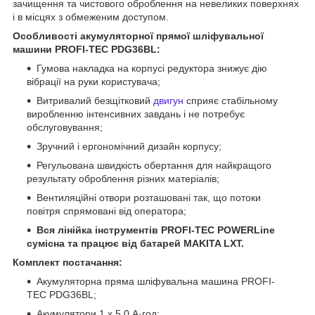
зачищення та чистового оброблення на невеликих поверхнях
і в місцях з обмеженим доступом.
Особливості акумуляторної прямої шліфувальної
машини PROFI-TEC PDG36BL:
Гумова накладка на корпусі редуктора знижує дію
вібрації на руки користувача;
Витривалий безщітковий
двигун
сприяє стабільному
виробленню інтенсивних завдань і не потребує
обслуговування;
Зручний і ергономічний дизайн корпусу;
Регульована швидкість обертання для найкращого
результату оброблення різних матеріалів;
Вентиляційні отвори розташовані так, що потоки
повітря спрямовані від оператора;
Вся лінійка інструментів PROFI-TEC POWERLine
сумісна та працює від батарей MAKITA LXT.
Комплект постачання:
Акумуляторна пряма шліфувальна машина PROFI-
TEC PDG36BL;
Акумулятори 1 х 5.0 А·год;