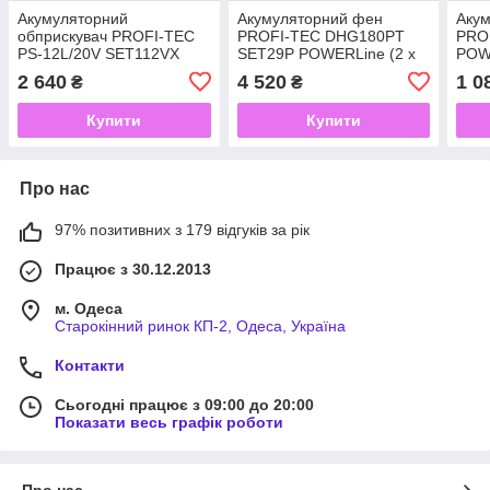
Акумуляторний
Акумуляторний фен
Акум
обприскувач PROFI-TEC
PROFI-TEC DHG180PT
PRO
PS-12L/20V SET112VX
SET29P POWERLine (2 х
POWE
(PT2020VX (2,0 А·год)
9.0 А·год, зарядний
інди
2 640
4 520
1 0
₴
₴
зарядний пристрій)
пристрій)
Купити
Купити
Про нас
97% позитивних з 179 відгуків за рік
Працює з 30.12.2013
м. Одеса
Старокінний ринок КП-2, Одеса, Україна
Контакти
Сьогодні працює з 09:00 до 20:00
Показати весь графік роботи
Про нас