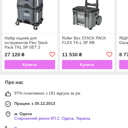
Набір ящиків для
Roller Box STACK PACK
ЯЩИ
інструментів Flex Stack
FLEX TK-L SP RB
Gara
Pack TKL SP SET 2
27 120
11 530
8 7
₴
₴
Купити
Купити
Про нас
97% позитивних з 181 відгука за рік
Працює з 30.12.2013
м. Одеса
Старокінний ринок КП-2, Одеса, Україна