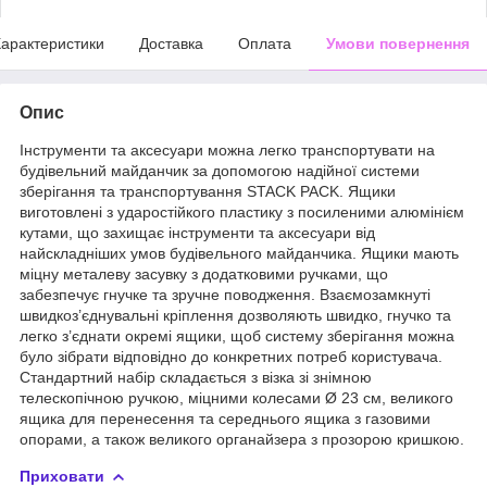
арактеристики
Доставка
Оплата
Умови повернення
Опис
Інструменти та аксесуари можна легко транспортувати на
будівельний майданчик за допомогою надійної системи
зберігання та транспортування STACK PACK. Ящики
виготовлені з ударостійкого пластику з посиленими алюмінієм
кутами, що захищає інструменти та аксесуари від
найскладніших умов будівельного майданчика. Ящики мають
міцну металеву засувку з додатковими ручками, що
забезпечує гнучке та зручне поводження. Взаємозамкнуті
швидкоз’єднувальні кріплення дозволяють швидко, гнучко та
легко з’єднати окремі ящики, щоб систему зберігання можна
було зібрати відповідно до конкретних потреб користувача.
Стандартний набір складається з візка зі знімною
телескопічною ручкою, міцними колесами Ø 23 см, великого
ящика для перенесення та середнього ящика з газовими
опорами, а також великого органайзера з прозорою кришкою.
Приховати