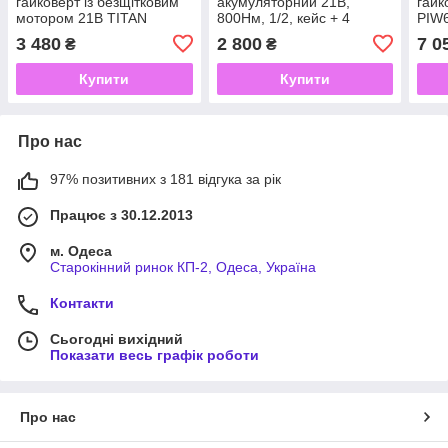
гайковерт із безщітковим
акумуляторний 21В,
гайк
мотором 21В TITAN
800Нм, 1/2, кейс + 4
PIW
PIW4021B-CORE SET1
головки: (13/17/19/21мм),
550
3 480
2 800
7 0
₴
₴
SAKUMA BLUE.
CIW8021B-CORE
Купити
Купити
Про нас
97% позитивних з 181 відгука за рік
Працює з 30.12.2013
м. Одеса
Старокінний ринок КП-2, Одеса, Україна
Контакти
Сьогодні вихідний
Показати весь графік роботи
Про нас