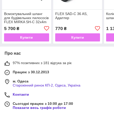
Всмоктувальний шланг
FLEX SAD-C 36 AS,
Колі
для будівельних пилососів
Адаптер
шлан
FLEX MIRKA SH-C 32x4m
NL
5 700
770
1 1
₴
₴
Купити
Купити
Про нас
97% позитивних з 181 відгука за рік
Працює з 30.12.2013
м. Одеса
Старокінний ринок КП-2, Одеса, Україна
Контакти
Сьогодні працює з 10:00 до 17:00
Показати весь графік роботи