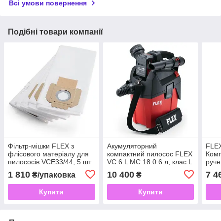
Всі умови повернення
Подібні товари компанії
Фільтр-мішки FLEX з
Акумуляторний
FLEX
флісового матеріалу для
компактний пилосос FLEX
Комп
пилососів VCE33/44, 5 шт
VC 6 L MC 18.0 6 л, клас L
руч
філь
1 810
10 400
7 4
₴/упаковка
₴
Купити
Купити