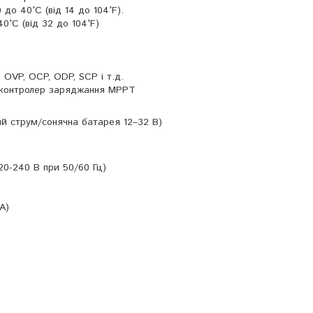
 до 40°C (від 14 до 104°F).
0°C (від 32 до 104°F)
OVP, OCP, ODP, SCP і т.д.
 контролер заряджання MPPT
ий струм/сонячна батарея 12–32 В)
20-240 В при 50/60 Гц)
А)