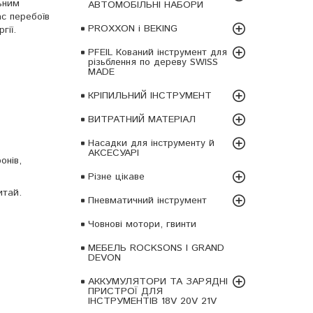
ьним
АВТОМОБІЛЬНІ НАБОРИ
ас перебоїв
PROXXON і BEKING
гії.
PFEIL Кований інструмент для
різьблення по дереву SWISS
MADE
КРІПИЛЬНИЙ ІНСТРУМЕНТ
ВИТРАТНИЙ МАТЕРІАЛ
Насадки для інструменту й
АКСЕСУАРІ
онів,
Різне цікаве
итай.
Пневматичний інструмент
Човнові мотори, гвинти
МЕБЕЛЬ ROCKSONS І GRAND
DEVON
АККУМУЛЯТОРИ ТА ЗАРЯДНІ
ПРИСТРОЇ ДЛЯ
ІНСТРУМЕНТІВ 18V 20V 21V