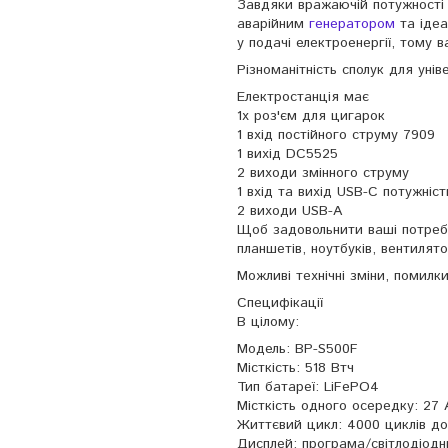
Завдяки вражаючій потужності 
аварійним
генератором
та ідеа
у подачі електроенергії, тому 
Різноманітність сполук для уні
Електростанція має
1x роз'єм для цигарок
1 вхід постійного струму 7909
1 вихід DC5525
2 виходи змінного струму
1 вхід та вихід USB-C потужніс
2 виходи USB-A
Щоб задовольнити ваші потреби
планшетів, ноутбуків, вентилят
Можливі технічні зміни, помилки
Специфікації
В цілому:
Модель: BP-S500F
Місткість: 518 Втч
Тип батареї: LiFePO4
Місткість одного осередку: 27 
Життєвий цикл: 4000 циклів до
Дисплей: програма/світлодіодн