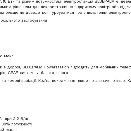
518 Втч та різним потужностям, електростанція BLUEPALM є ідеал
льним рішенням для використання на відкритому повітрі або під ч
вам більше не доведеться турбуватися про відключення електроенер
версального застосування
тю макс.
 в дорозі, BLUEPALM Powerstation підходить для мобільних телеф
орів, CPAP-систем та багато іншого.
 та колірні варіації. Країна походження, якщо не зазначено інше: К
Ач при 3,2 В/шт.
 80% потужності.
ий екран