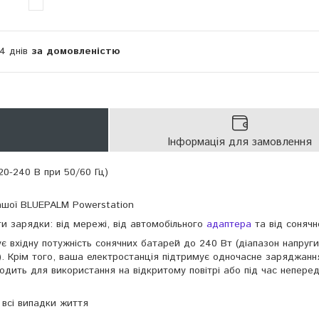
14 днів
за домовленістю
Інформація для замовлення
20-240 В при 50/60 Гц)
вашої BLUEPALM Powerstation
ти зарядки: від мережі, від автомобільного
адаптера
та від сонячн
є вхідну потужність сонячних батарей до 240 Вт (діапазон напруги
). Крім того, ваша електростанція підтримує одночасне заряджанн
одить для використання на відкритому повітрі або під час непере
 всі випадки життя