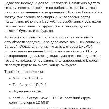
надає все необхідне для ваших потреб. Незалежно від того,
чи вирушаєте ви в похід, чи на риболовлю, чи зіткнулися з
раптовим вимкненням електроенергії, Bluepalm Powerstation
завжди забезпечить вас енергією. Універсальні порти
під'єднання, включно з USB-A/C, автомобільними розетками
та розетками змінного струму, дають змогу заряджати
пристрої будь-коли та будь-де.
Ключовою особливістю цієї електростанції є можливість
оптимізувати заряджання за допомогою зовнішніх сонячних
батарей. Обладнана потужним акумулятором LiFePO4,
розрахованим на понад 4000 циклів із ємністю до 80%, ця
електростанція ідеально підходить для далеких подорожей і
тривалих поїздок. З портативною електростанцією Bluepalm
ви завжди будете на висоті, хай де ви будете.
Технічні характеристики:
Місткість: 1568 Втч
Тип батареї: LiFePo4
Вхідна потужність:
постійний струм: макс. 1000 Вт (постійний струм/
сонячна енергія 12-59 В)
змінний струм: макс. 1500 Вт (220–240 В, 50/60 Гц)