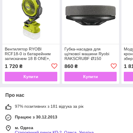
Вентилятор RYOBI
Губка-насадка для
Моду
RCF18-0 із батарейним
щіткової машини Ryobi
крон
затискачем 18 В ONE+,
RAKSCRUBF Ø150
збер
макс. швидкість обертання
5132005019 (для машин
RSL
1 720
860
1 8
₴
₴
вентилятора 3400 хв-1,
R18TPS і R18CPS ONE+)
без акумулятора та
Купити
Купити
Про нас
97% позитивних з 181 відгука за рік
Працює з 30.12.2013
м. Одеса
Старокінний ринок КП-2, Одеса, Україна