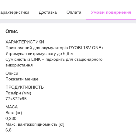
арактеристики
Доставка
Оплата
Умови повернення
Опис
ХАРАКТЕРИСТИКИ
Призначений для акумуляторів RYOBI 18V ONE+.
Утримувач витримує вагу до 6,8 кг.
Сумісність із LINK – підходить для стаціонарного
використання
Описи
Показати менше
ПРОДУКТИВНІСТЬ
Розміри (мм)
77x372x95
МАСА
Вага (кг)
0,230
Макс. вантажопідйомність [кг]
6,8