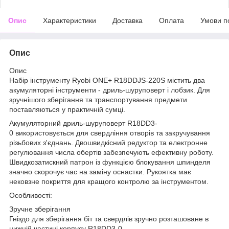
Опис
Характеристики
Доставка
Оплата
Умови п
Опис
Опис
Набір інструменту Ryobi ONE+ R18DDJS-220S містить два
акумуляторні інструменти - дриль-шуруповерт і лобзик. Для
зручнішого зберігання та транспортування предмети
поставляються у практичній сумці.
Акумуляторний дриль-шуруповерт R18DD3-
0 використовується для свердління отворів та закручування
різьбових з'єднань. Двошвидкісний редуктор та електронне
регулювання числа обертів забезпечують ефективну роботу.
Швидкозатискний патрон із функцією блокування шпинделя
значно скорочує час на заміну оснастки. Рукоятка має
нековзне покриття для кращого контролю за інструментом.
Особливості:
Зручне зберігання
Гніздо для зберігання біт та свердлів зручно розташоване в
нижній частині корпусу R18DD3-0