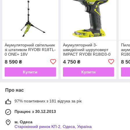
Акумуляторний світильник
Акумуляторний 3-
Пила
зі штативом RYOBI R18TL-
швидкісний шуруповерт
аку
0 ONE+ 18V
IMPACT RYOBI R18ID3-0
R18
ONE+ 220nm 18В
8 590
4 750
8 5
₴
₴
Купити
Купити
Про нас
97% позитивних з 181 відгука за рік
Працює з 30.12.2013
м. Одеса
Старокінний ринок КП-2, Одеса, Україна