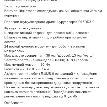
Захист від перегріву
Вентиляційні отвори охолоджують двигун, оберігаючи його від
перегріву
Переваги акумуляторного дриля-шуруповерта R18DD3-0:
Функція гальма двигуна
Швидкозатискний патрон - для простої зміни оснастки
Вбудоване підсвічування - для роботи при поганому
освітленні
24 позиції крутного моменту - для роботи з різними
матеріалами
Мах діаметр свердління – 38 мм (дерево), 13 мм (метал)
Частота обертання шпинделя – 0-500; 0-1800 про/хв.
Мах крутний момент – 50 Нм
Габарити – 291х181х267 мм.
Акумуляторний лобзик R18JS-0 оснащений 4-х позиційним
механізмом маятникового ходу. Заміна робочих полотен
провадиться без використання додаткових інструментів.
Наявність світлодіодного підсвічування дозволяє працювати
навіть за поганого освітлення. Передбачена можливість
регулювання кута нахилу підошви від 0° до 45°.
Особливості: