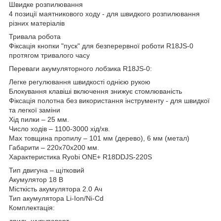
Швидке розпилювання
4 позиції маятникового ходу - для швидкого розпилювання
різних матеріалів
Тривала робота
Фіксація кнопки "пуск" для безперервної роботи R18JS-0
протягом тривалого часу
Переваги акумуляторного лобзика R18JS-0:
Легке регулювання швидкості однією рукою
Блокування клавіші включення знижує стомлюваність
Фіксація полотна без використання інструменту - для швидкої
та легкої заміни
Хід пилки – 25 мм.
Число ходів – 1100-3000 хід/хв.
Мах товщина пропилу – 101 мм (дерево), 6 мм (метал)
Габарити – 220х70х200 мм.
Характеристика Ryobi ONE+ R18DDJS-220S
Тип двигуна – щітковий
Акумулятор 18 В
Місткість акумулятора 2.0 Ач
Тип акумулятора Li-Ion/Ni-Cd
Комплектація:
дриль-шуруповерт