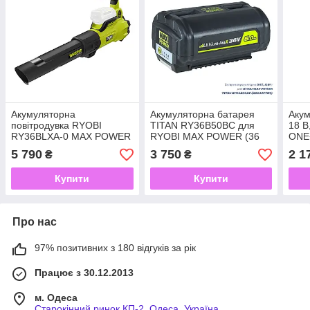
Акумуляторна
Акумуляторна батарея
Акум
повітродувка RYOBI
TITAN RY36B50BC для
18 В
RY36BLXA-0 MAX POWER
RYOBI MAX POWER (36
ONE
(без акумулятора та
В/5.0 Ач)
5 790
3 750
2 1
₴
₴
зарядного пристрою)
Купити
Купити
Про нас
97% позитивних з 180 відгуків за рік
Працює з 30.12.2013
м. Одеса
Старокінний ринок КП-2, Одеса, Україна