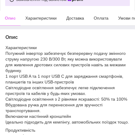
Опис
Характеристики
Доставка
Оплата
Умови п
Опис
Характеристики
Потужний інвертор забезпечує безперервну подачу змінного
струму напругою 230 В/300 Вт, яку можна використовувати
для живлення дротових силових пристроїв навіть за межами
будинку.
1 порт USB A та 1 порт USB C для заряджання смартфонів,
планшетів та інших USB-пристроїв
Світлодіодне освітлення забезпечує легке підключення
пристроїв та кабелів у будь-яких умовах.
Світлодіодне освітлення з 2 рівнями яскравості: 50% та 100%
Вбудована ручка для перенесення для зручності
транспортування.
Включаючи настінний кронштейн
Ідеально підходить для кемпінгу, автомобільних поїздок тощо.
Продуктивність