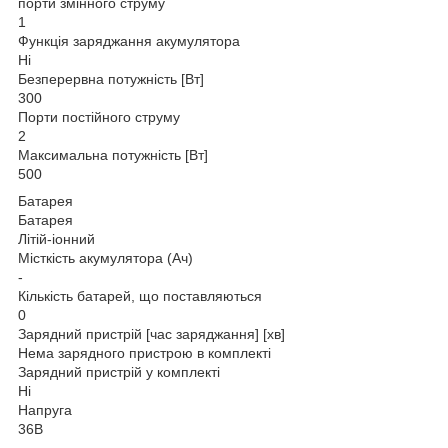
порти змінного струму
1
Функція заряджання акумулятора
Ні
Безперервна потужність [Вт]
300
Порти постійного струму
2
Максимальна потужність [Вт]
500
Батарея
Батарея
Літій-іонний
Місткість акумулятора (Ач)
-
Кількість батарей, що поставляються
0
Зарядний пристрій [час заряджання] [хв]
Нема зарядного пристрою в комплекті
Зарядний пристрій у комплекті
Ні
Напруга
36В