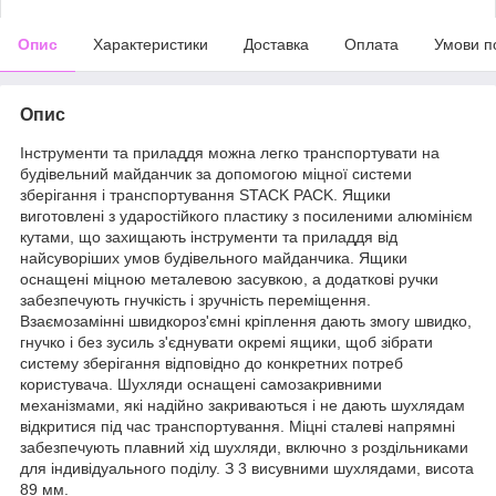
Опис
Характеристики
Доставка
Оплата
Умови п
Опис
Інструменти та приладдя можна легко транспортувати на
будівельний майданчик за допомогою міцної системи
зберігання і транспортування STACK PACK. Ящики
виготовлені з ударостійкого пластику з посиленими алюмінієм
кутами, що захищають інструменти та приладдя від
найсуворіших умов будівельного майданчика. Ящики
оснащені міцною металевою засувкою, а додаткові ручки
забезпечують гнучкість і зручність переміщення.
Взаємозамінні швидкороз'ємні кріплення дають змогу швидко,
гнучко і без зусиль з'єднувати окремі ящики, щоб зібрати
систему зберігання відповідно до конкретних потреб
користувача. Шухляди оснащені самозакривними
механізмами, які надійно закриваються і не дають шухлядам
відкритися під час транспортування. Міцні сталеві напрямні
забезпечують плавний хід шухляди, включно з роздільниками
для індивідуального поділу. З 3 висувними шухлядами, висота
89 мм.