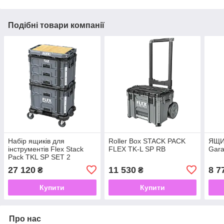
Подібні товари компанії
Набір ящиків для
Roller Box STACK PACK
ЯЩИ
інструментів Flex Stack
FLEX TK-L SP RB
Gara
Pack TKL SP SET 2
27 120
11 530
8 7
₴
₴
Купити
Купити
Про нас